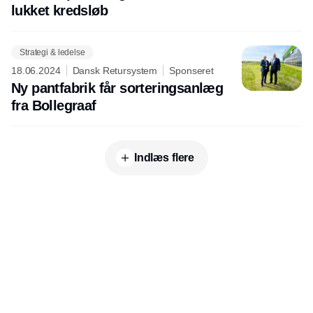
lukket kredsløb
Strategi & ledelse
18.06.2024
Dansk Retursystem
Sponseret
Ny pantfabrik får sorteringsanlæg
fra Bollegraaf
Indlæs flere
Udgiver
Horisont Gruppen a/s
Strandlodsvej 44
2300 København S