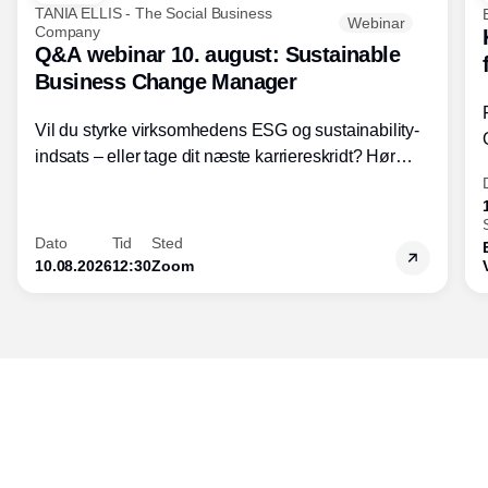
TANIA ELLIS - The Social Business
Webinar
Company
Q&A webinar 10. august: Sustainable
Business Change Manager
Vil du styrke virksomhedens ESG og sustainability-
indsats – eller tage dit næste karriereskridt? Hør
hvordan den praktiske SBCM-uddannelse med
certificering giver dig viden og handlekompetencer
inden for bæredygtig forretningsudvikling - så du
Dato
Tid
Sted
skaber værdi for både samfund og bundlinje.
10.08.2026
12:30
Zoom