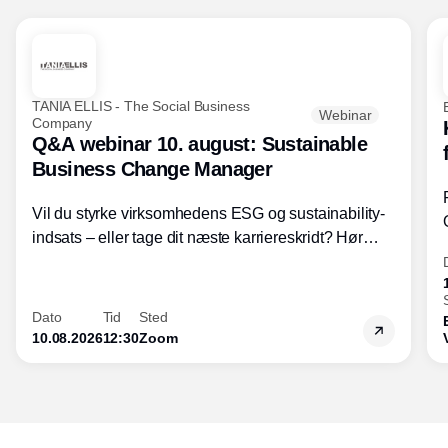
TANIA ELLIS - The Social Business
Webinar
Company
Q&A webinar 10. august: Sustainable
Business Change Manager
Vil du styrke virksomhedens ESG og sustainability-
indsats – eller tage dit næste karriereskridt? Hør
hvordan den praktiske SBCM-uddannelse med
certificering giver dig viden og handlekompetencer
inden for bæredygtig forretningsudvikling - så du
Dato
Tid
Sted
skaber værdi for både samfund og bundlinje.
10.08.2026
12:30
Zoom