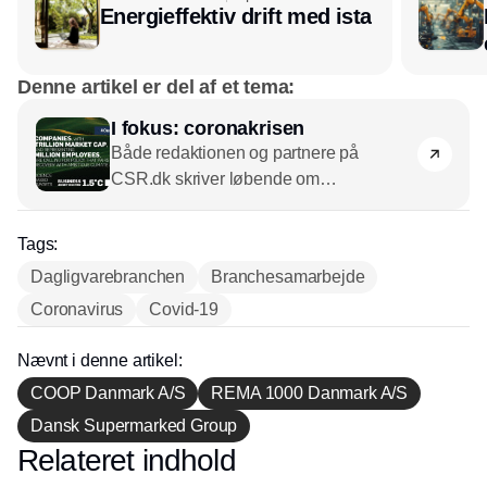
Energieffektiv drift med ista
Denne artikel er del af et tema:
I fokus: coronakrisen
Både redaktionen og partnere på
CSR.dk skriver løbende om
coronakrisen. Vi har samlet alle artikler
her.
Tags:
Dagligvarebranchen
Branchesamarbejde
Coronavirus
Covid-19
Nævnt i denne artikel:
COOP Danmark A/S
REMA 1000 Danmark A/S
Dansk Supermarked Group
Relateret indhold
Annonce