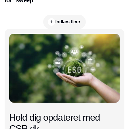
for “sweep”
Indlæs flere
Annonce
Hold dig opdateret med
CSR.dk