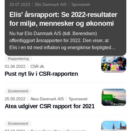
20.07.2023
Elis Danmark A/S
Sponseret
Elis’ årsrapport: Se 2022-resultater
for miljø, mennesker og økonomi
Nu har Elis Danmark A/S (tidl. Berendsen)
offentliggjort årsrapporten for 2022. Den viser, at
Elis i en tid med inflation og energikrise forpligtede
sig endnu mere til bæredygtighedsagendaen.
Rapportering
01.04.2022
CSR.dk
Pust nyt liv i CSR-rapporten
Environment
25.03.2022
Atea Danmark A/S
Sponseret
Atea udgiver CSR rapport for 2021
Environment