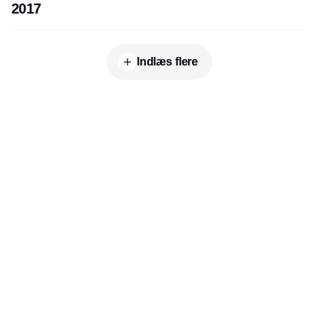
2017
Indlæs flere
Annonce
Udgiver
Horisont Gruppen a/s
Strandlodsvej 44
2300 København S
Telefon:
53506060
www.horisontgruppen.dk
Indhold
Environment
Strategi og
Partnere