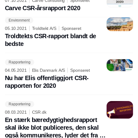
07.10.2021
Carve Consulting
Sponseret
Carve CSR-årsrapport 2020
Environment
Annonce
05.10.2021
Troldtekt A/S
Sponseret
Troldtekts CSR-rapport blandt de
bedste
Rapportering
04.05.2021
Elis Danmark A/S
Sponseret
Nu har Elis offentliggjort CSR-
rapporten for 2020
Rapportering
08.03.2021
CSR.dk
En stærk bæredygtighedsrapport
skal ikke blot publiceres, den skal
også kommunikeres, lyder det fra to