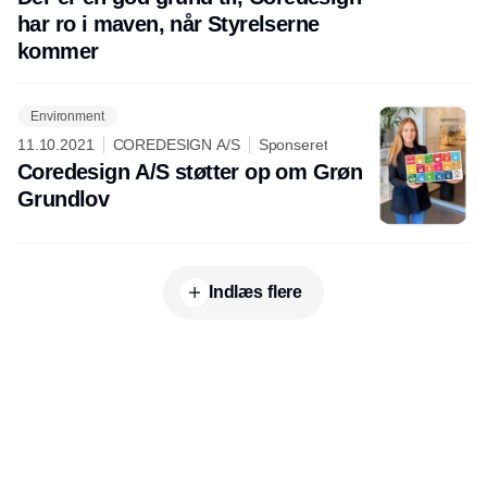
har ro i maven, når Styrelserne
kommer
Environment
11.10.2021
COREDESIGN A/S
Sponseret
Coredesign A/S støtter op om Grøn
Grundlov
Indlæs flere
Udgiver
Horisont Gruppen a/s