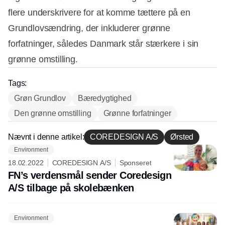
flere underskrivere for at komme tættere på en
Grundlovsændring, der inkluderer grønne
forfatninger, således Danmark står stærkere i sin
grønne omstilling.
Tags:
Grøn Grundlov
Bæredygtighed
Den grønne omstilling
Grønne forfatninger
Nævnt i denne artikel:
COREDESIGN A/S
Ørsted
Environment
18.02.2022
COREDESIGN A/S
Sponseret
FN’s verdensmål sender Coredesign
A/S tilbage på skolebænken
Environment