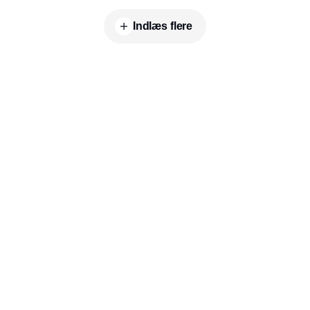
Indlæs flere
Udgiver
Horisont Gruppen a/s
Strandlodsvej 44
2300 København S
Telefon:
53506060
www.horisontgruppen.dk
Indhold
Environment
Strategi og
Partnere
Governance
ledelse
RSS-feed
Kommunikation
Værdikæden
Nyhedsbrev