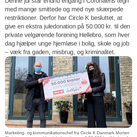
Denne jul står endnu engang i Coronaens tegn
med mange smittede og med nye skærpede
restriktioner. Derfor har Circle K besluttet, at
give en ekstra juledonation på 50.000 kr. til den
private velgørende forening Hellebro, som hver
dag hjælper unge hjemløse i bolig, skole og job
– væk fra gaden, misbrug, og kriminalitet.
Marketing- og kommunikationschef fra Circle K Danmark Morten