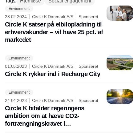
Tags:
Hjemløse
Socialt engagement
Environment
28.02.2024
Circle K Danmark A/S
Sponseret
Circle K satser på elbilopladning til
erhvervskunder – vil have 25 pct. af
markedet
Environment
01.05.2023
Circle K Danmark A/S
Sponseret
Circle K rykker ind i Recharge City
Environment
24.04.2023
Circle K Danmark A/S
Sponseret
Circle K bifalder regeringens
ambition om at hæve CO2-
fortrængningskravet i
vejtransportens brændstoffer