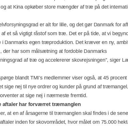
 og at Kina opkøber store mængder af træ på det internat
elvforsyningsgrad er alt for lille, og det gør Danmark for 
 af et så vigtigt råstof som træ. Det er på tide, at vi begyn
e i Danmarks egen træproduktion. Det kræver en ny, ambi
, der har som målsætning at fordoble Danmarks
yningsgrad af træ og accelererer skovrejsningen”, siger L
pørge blandt TMI’s medlemmer viser også, at 45 procent 
et sige nej til nye ordrer og kunder på grund af træmangel
forventer at sige nej i nærmeste fremtid.
e aftaler har forværret træmanglen
r, at en af årsagerne til træmanglen skal findes i de sene
e aftaler inden for skovområdet, hvor målet om 75.000 hekt