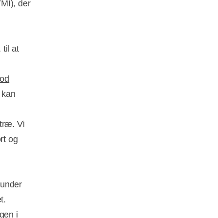
MI), der
l
til at
mod
 kan
træ. Vi
rt og
 under
t.
gen i