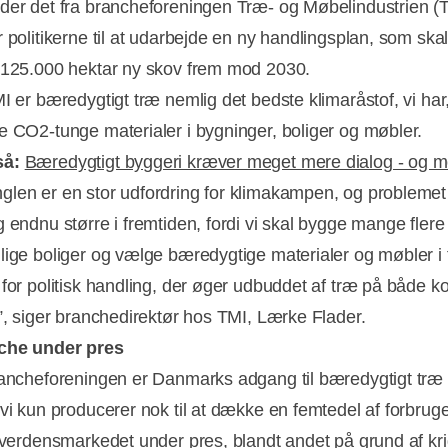
der det fra brancheforeningen Træ- og Møbelindustrien (T
 politikerne til at udarbejde en ny handlingsplan, som ska
 125.000 hektar ny skov frem mod 2030.
I er bæredygtigt træ nemlig det bedste klimaråstof, vi har, 
e CO2-tunge materialer i bygninger, boliger og møbler.
så:
Bæredygtigt byggeri kræver meget mere dialog - og 
Annonce
len er en stor udfordring for klimakampen, og problemet
g endnu større i fremtiden, fordi vi skal bygge mange flere
lige boliger og vælge bæredygtige materialer og møbler i 
 for politisk handling, der øger udbuddet af træ på både ko
t”, siger branchedirektør hos TMI, Lærke Flader.
che under pres
rancheforeningen er Danmarks adgang til bæredygtigt træ
 vi kun producerer nok til at dække en femtedel af forbruge
r verdensmarkedet under pres, blandt andet på grund af kri