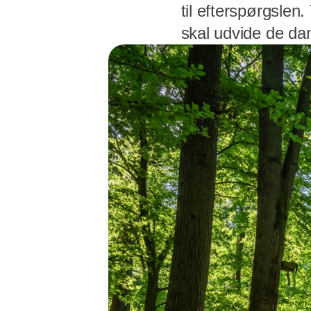
til efterspørgslen
skal udvide de da