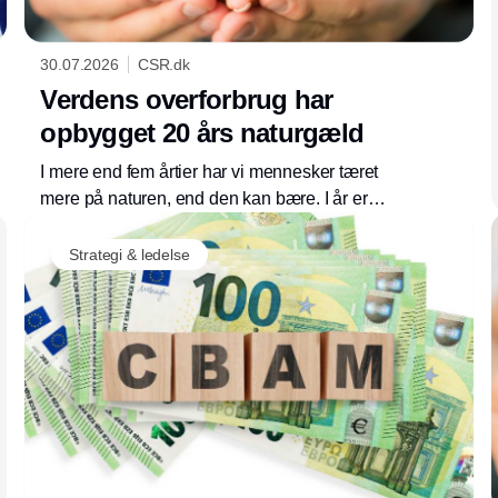
30.07.2026
CSR.dk
Verdens overforbrug har
opbygget 20 års naturgæld
I mere end fem årtier har vi mennesker tæret
mere på naturen, end den kan bære. I år er
naturens ressourcer opbrugt for i år allerede
30. juli. Danmark har ét af verdens højeste
Strategi & ledelse
aftryk på naturen, og derfor opfordrer WWF
regeringen til at inkludere et mål om at
reducere det danske fodaftryk i den
kommende natur- og biodiversitetslov.