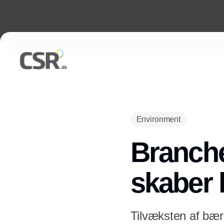
Environment
Branch
skaber 
Tilvæksten af bære