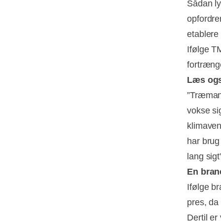
Sådan ly
opfordrer
etablere
Ifølge TM
fortræng
Læs og
”Træmang
vokse si
klimaven
har brug
lang sig
En bran
Ifølge b
pres, da
Dertil e