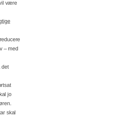
vil være
gtige
 reducere
kov – med
 det
rtsat
al jo
øren.
ar skal