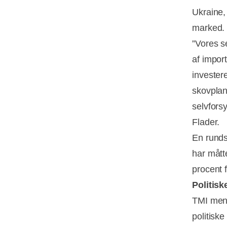
Ukraine,
marked.
”Vores s
af import
invester
skovplan
selvfors
Flader.
En runds
har mått
procent 
Politisk
TMI mene
politisk