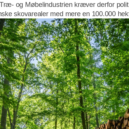
. Træ- og Møbelindustrien kræver derfor polit
nske skovarealer med mere en 100.000 hekt