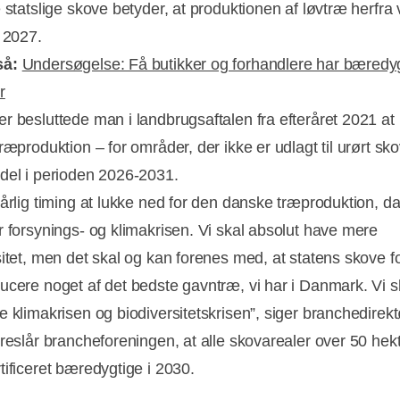
 statslige skove betyder, at produktionen af løvtræ herfra 
i 2027.
så:
Undersøgelse: Få butikker og forhandlere har bæredy
r
r besluttede man i landbrugsaftalen fra efteråret 2021 at
ræproduktion – for områder, der ikke er udlagt til urørt s
del i perioden 2026-2031.
dårlig timing at lukke ned for den danske træproduktion, da
r forsynings- og klimakrisen. Vi skal absolut have mere
sitet, men det skal og kan forenes med, at statens skove fo
ucere noget af det bedste gavntræ, vi har i Danmark. Vi sk
e klimakrisen og biodiversitetskrisen”, siger branchedirekt
oreslår brancheforeningen, at alle skovarealer over 50 hekt
tificeret bæredygtige i 2030.