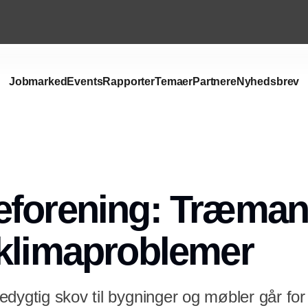
Jobmarked
Events
Rapporter
Temaer
Partnere
Nyhedsbrev
Annonce
eforening: Træman
klimaproblemer
dygtig skov til bygninger og møbler går for