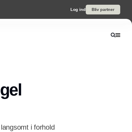
Log ind
Bliv partner
gel
 langsomt i forhold