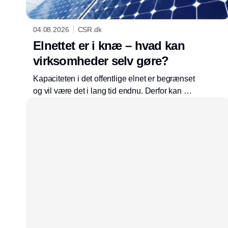
04.08.2026
CSR.dk
Elnettet er i knæ – hvad kan
virksomheder selv gøre?
Kapaciteten i det offentlige elnet er begrænset
og vil være det i lang tid endnu. Derfor kan det
være en god idé at reducere sin afhængighed
af elnettet. For eksempel med solceller og en
batteriløsning, der også vil hjælpe den grønne
omstilling.