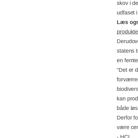
skov i de
udfaset 
Læs og
produkte
Derudove
statens t
en femte
”Det er 
forværre
biodiver
kan prod
både løs
Derfor f
være cer
- HCL