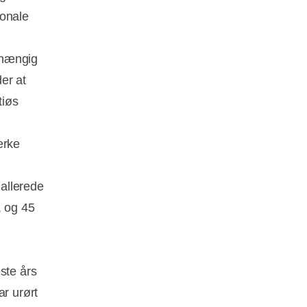
ionale
afhængig
der at
tiøs
ærke
allerede
, og 45
ste års
ar urørt