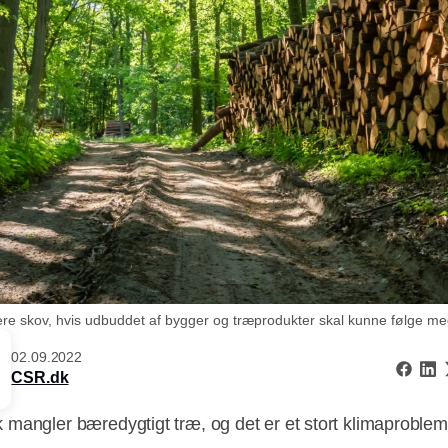
 skov, hvis udbuddet af bygger og træprodukter skal kunne følge med 
02.09.2022
CSR.dk
mangler bæredygtigt træ, og det er et stort klimaproblem