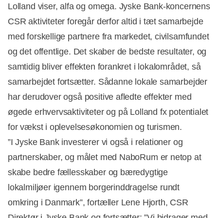
Lolland viser, alfa og omega. Jyske Bank-koncernens
CSR aktiviteter foregår derfor altid i tæt samarbejde
med forskellige partnere fra markedet, civilsamfundet
og det offentlige. Det skaber de bedste resultater, og
samtidig bliver effekten forankret i lokalområdet, så
samarbejdet fortsætter. Sådanne lokale samarbejder
har derudover også positive afledte effekter med
øgede erhvervsaktiviteter og på Lolland fx potentialet
for vækst i oplevelsesøkonomien og turismen.
”I Jyske Bank investerer vi også i relationer og
partnerskaber, og målet med NaboRum er netop at
skabe bedre fællesskaber og bæredygtige
lokalmiljøer igennem borgerinddragelse rundt
omkring i Danmark”, fortæller Lene Hjorth, CSR
Direktør i Jyske Bank og fortsætter: ”Vi bidrager med