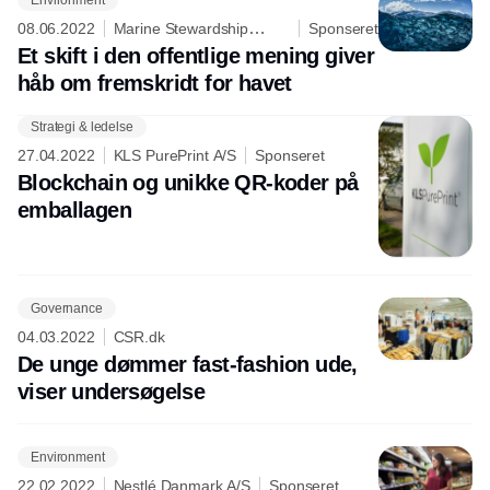
08.06.2022
Marine Stewardship
Sponseret
Council
Et skift i den offentlige mening giver
håb om fremskridt for havet
Strategi & ledelse
Annonce
27.04.2022
KLS PurePrint A/S
Sponseret
Blockchain og unikke QR-koder på
emballagen
Governance
04.03.2022
CSR.dk
De unge dømmer fast-fashion ude,
viser undersøgelse
Environment
22.02.2022
Nestlé Danmark A/S
Sponseret