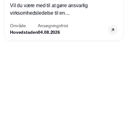
Vil du være med til at gøre ansvarlig
virksomhedsledelse til en
konkurrencefordel for danske
Område
Ansøgningsfrist
virksomheder?
Hovedstaden
04.08.2026
Annonce
Udgiver
Horisont Gruppen a/s
Strandlodsvej 44
2300 København S
Telefon:
53506060
www.horisontgruppen.dk