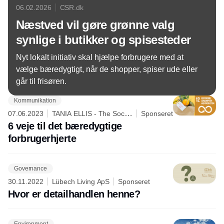
06.02.2026
CSR.dk
Næstved vil gøre grønne valg
synlige i butikker og spisesteder
Nyt lokalt initiativ skal hjælpe forbrugere med at
vælge bæredygtigt, når de shopper, spiser ude eller
går til frisøren.
Kommunikation
07.06.2023
TANIA ELLIS - The Social
Sponseret
Business Company
6 veje til det bæredygtige
forbrugerhjerte
Governance
30.11.2022
Lübech Living ApS
Sponseret
Hvor er detailhandlen henne?
Environment