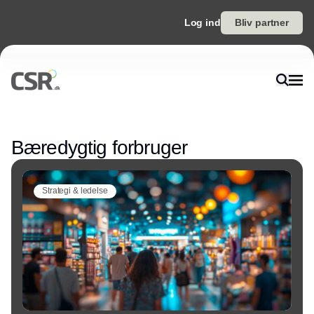
Log ind
Bliv partner
Annonce
Bæredygtig forbruger
Strategi & ledelse