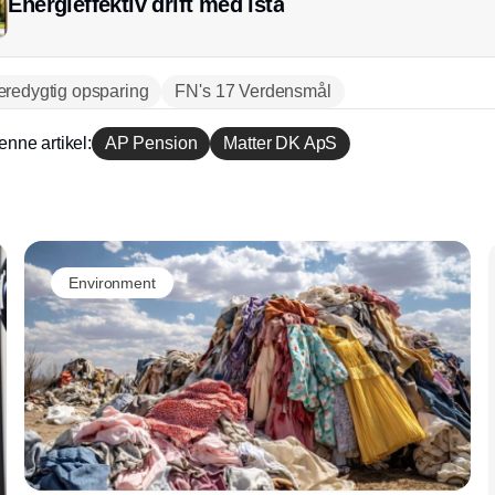
Energieffektiv drift med ista
redygtig opsparing
FN's 17 Verdensmål
enne artikel:
AP Pension
Matter DK ApS
Annonce
Environment