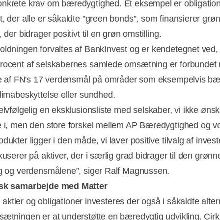
nkrete krav om bæredygtighed. Et eksempel er obligation
t, der alle er såkaldte ”green bonds”, som finansierer grø
, der bidrager positivt til en grøn omstilling.
oldningen forvaltes af BankInvest og er kendetegnet ved,
rocent af selskabernes samlede omsætning er forbundet
ere af FN's 17 verdensmål på områder som eksempelvis bæ
klimabeskyttelse eller sundhed.
elvfølgelig en eksklusionsliste med selskaber, vi ikke ønsk
e i, men den store forskel mellem AP Bæredygtighed og v
dukter ligger i den måde, vi laver positive tilvalg af invest
kuserer på aktiver, der i særlig grad bidrager til den grønn
ng og verdensmålene”, siger Ralf Magnussen.
isk samarbejde med Matter
til aktier og obligationer investeres der også i såkaldte alter
sætningen er at understøtte en bæredygtig udvikling. Cir