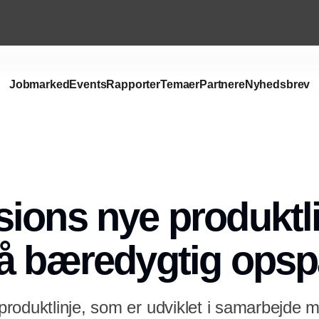
Jobmarked
Events
Rapporter
Temaer
Partnere
Nyhedsbrev
Annonce
ions nye produktli
å bæredygtig opsp
roduktlinje, som er udviklet i samarbejde m