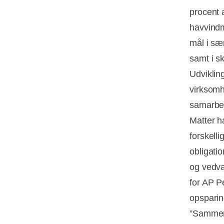
procent 
havvindm
mål i sæ
samt i sk
Udviklin
virksomh
samarbe
Matter ha
forskelli
obligati
og vedva
for AP P
opsparing
”Sammen 