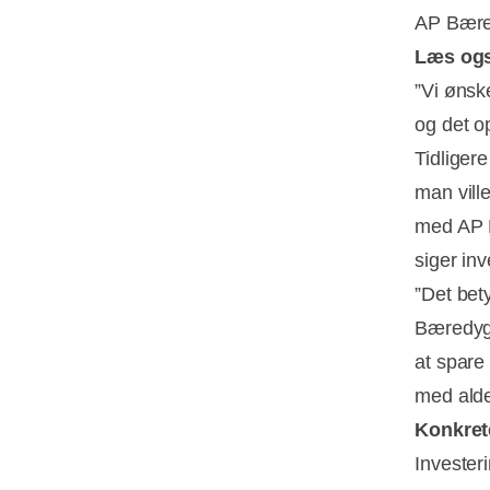
AP Bære
Læs og
”Vi ønsk
og det o
Tidliger
man vill
med AP B
siger in
”Det bet
Bæredygt
at spare
med alder
Konkret
Invester