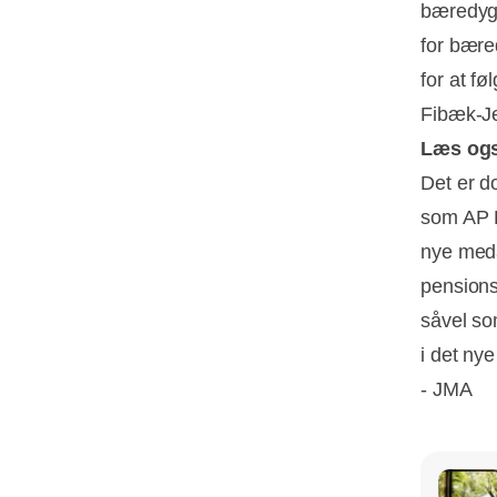
bæredygt
for bære
for at f
Fibæk-Je
Læs og
Det er d
som AP Pe
nye meda
pensions
såvel so
i det nye
- JMA