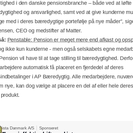
ighed i den danske pensionsbranche – både ved at løfte
dygtighed og ansvarlighed, samt ved at give kunderne mu
ølge med i deres bæredygtige portefølje på nye måder”, sig
nsen, CEO og medstifter af Matter.
så:
Penstable: Pension er meget mere end afkast og ops
og ikke kun kunderne - men også selskabets egne medarb
nsion vil have til at tage stilling til bæredygtighed. Derfor
rbejdere automatisk få placeret en fjerdedel af deres
indbetalinger i AP Bæredygtig. Alle medarbejdere, nuvæ
m nye, kan dog vælge at placere en del af eller hele dere
 produkt.
ista Danmark A/S
Sponseret