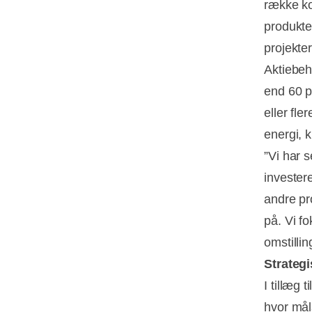
række ko
produkte
projekter
Aktiebeh
end 60 p
eller fl
energi, 
”Vi har s
invester
andre pro
på. Vi fo
omstilli
Strateg
I tillæg 
hvor mål