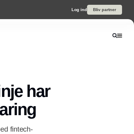
Log ind
Bliv partner
nje har
aring
ed fintech-