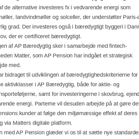
af de alternative investeres fx i vedvarende energi som
øller, landvindmøller og solceller, der understøtter Paris-
rlig grad. Der investeres også i bæredygtigt byggeri i Da
ov, der er certificeret bæredygtigt.
gen af AP Bæredygtig sker i samarbejde med fintech-
eden Matter, som AP Pension har indgået et strategisk
jde med.
r bidraget til udviklingen af bæredygtighedskriterierne for
ge aktivklasser i AP Bæredygtig, både for aktie- og
onsporteføljerne, samt for investeringerne i skovbrug, ej
rende energi. Parterne vil desuden arbejde på at gøre det
ensions kunder at følge den miljømæssige effekt af deres
 via Matters digitale platform.
med AP Pension glæder vi os til at sætte nye standarder