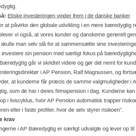
dygtig.
så:
Etiske investeringen vinder frem i de danske banker
er at påvirke den globale udvikling i en mere bæredygtig r
plever vi også, at vores kunder og danskerne generelt gern
e skulle man selv stå for at sammensætte sine investeringe
Annonce
e investere sin pension med særligt fokus på bæredygtig
æredygtig går vi skridtet videre og gør det nemt for kund
vesteringsdirektør i AP Pension, Ralf Magnussen, og fortsæ
yder, at kunderne får præcis de samme valgmuligheder i 
ig, som de har i deres firmapension i dag. Kunderne ka
 op i livscyklus, hvor AP Pension automatisk trapper risik
en eller i faste profiler, hvor de selv styrer risikoen”.
e krav
ingerne i AP Bæredygtig er særligt udvalgte og lever op til