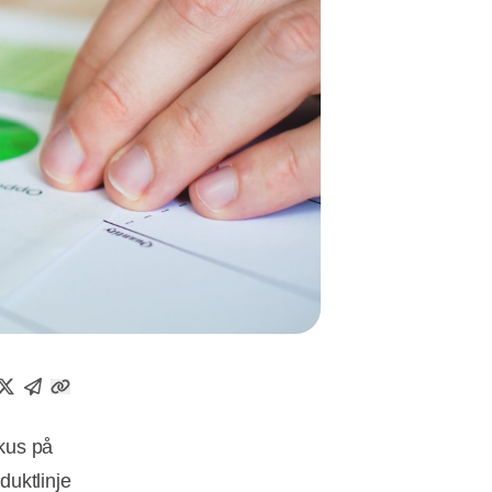
kus på
uktlinje