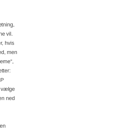
etning,
e vil.
r, hvis
hed, men
erne”,
tter:
AP
n vælge
oen ned
 en