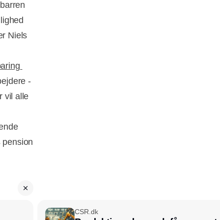
 barren
lighed
er Niels
paring
ejdere -
 vil alle
rende
s pension
CSR.dk