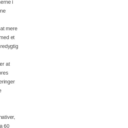
erne i
nne
 at mere
 med et
redygtig
er at
ores
eringer
e
nativer,
ka 60