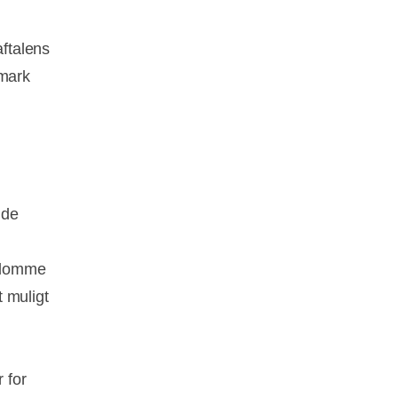
aftalens
nmark
 de
endomme
 muligt
 for