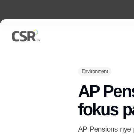
Environment
AP Pens
fokus p
AP Pensions nye p