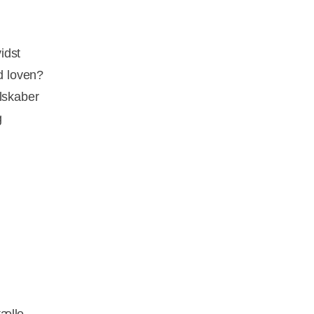
idst
ed loven?
elskaber
g