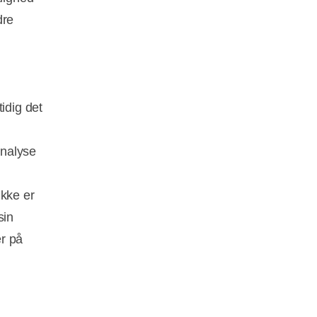
dre
idig det
analyse
ikke er
sin
r på