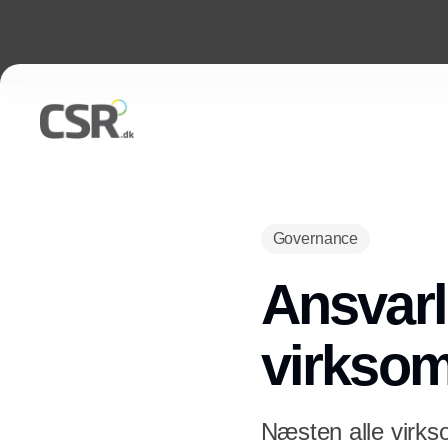
Governance
Ansvarl
virksom
Næsten alle virk