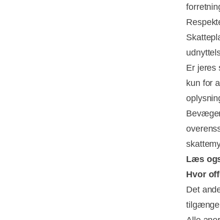
forretnin
Respekte
Skattepl
udnyttel
Er jeres
kun for a
oplysnin
Bevæger 
overenss
skattemy
Læs og
Hvor of
Det ande
tilgænge