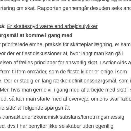
rtering om skat.
Rapporten gennemgår desuden seks an
så
:
Er skattesnyd værre end arbejdsulykker
rgsmål at komme i gang med
t prioriterede emne, praksis for skatteplanlægning, er samt
or der er flest diskussioner af, hvor langt man kan gå i
lsen af fælles principper for ansvarlig skat. I ActionAids 
frem til fem områder, som de fleste kilder er enige i som
e.
Der er stadig en lang række definitionsspørgsmål, som 
. Men hvis man gerne vil i gang med at arbejde med skat i 
ed, så kan man starte med at overveje, om ens svar falde
e side’ af følgende spørgsmål:
s transaktioner økonomisk substans/forretningsmæssig
ed, dvs I har benytter ikke selskaber uden egentlig