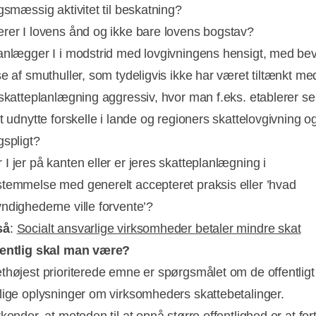
gsmæssig aktivitet til beskatning?
rer I lovens ånd og ikke bare lovens bogstav?
anlægger I i modstrid med lovgivningens hensigt, med bev
se af smuthuller, som tydeligvis ikke har været tiltænkt m
 skatteplanlægning aggressiv, hvor man f.eks. etablerer s
t udnytte forskelle i lande og regioners skattelovgivning o
gspligt?
I jer på kanten eller er jeres skatteplanlægning i
temmelse med generelt accepteret praksis eller ’hvad
ndighederne ville forvente’?
så
:
Socialt ansvarlige virksomheder betaler mindre skat
fentlig skal man være?
thøjest prioriterede emne er spørgsmålet om de offentligt
lige oplysninger om virksomheders skattebetalinger.