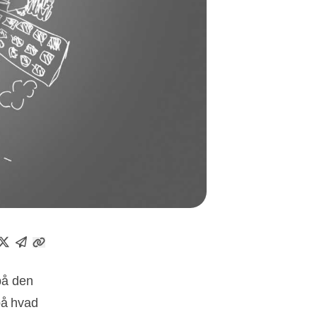
på den
på hvad