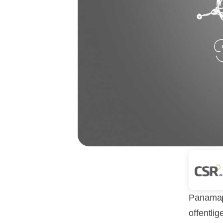
Panamapa
offentli