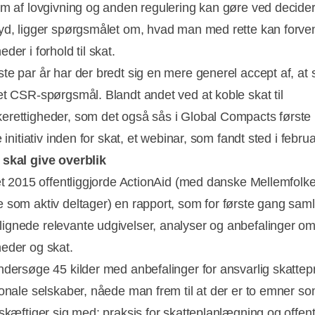
rm af lovgivning og anden regulering kan gøre ved decider
yd, ligger spørgsmålet om, hvad man med rette kan forven
der i forhold til skat.
te par år har der bredt sig en mere generel accept af, at 
et CSR-spørgsmål. Blandt andet ved at koble skat til
rettigheder, som det også sås i Global Compacts første
e initiativ inden for skat, et webinar, som fandt sted i febru
skal give overblik
ret 2015 offentliggjorde ActionAid (med danske Mellemfolke
 som aktiv deltager) en rapport, som for første gang sam
Annonce
gnede relevante udgivelser, analyser og anbefalinger o
eder og skat.
ndersøge 45 kilder med anbefalinger for ansvarlig skattepr
ionale selskaber, nåede man frem til at der er to emner so
eskæftiger sig med: praksis for skatteplanlægning og offen