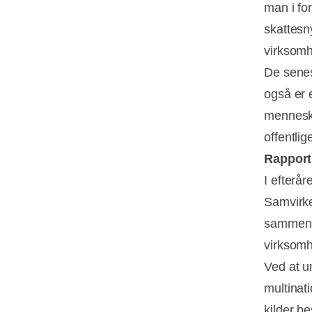
man i fo
skattesn
virksomhe
De senes
også er 
menneske
offentlig
Rapport 
I efterå
Samvirke
sammenli
virksomh
Ved at u
multinat
kilder b