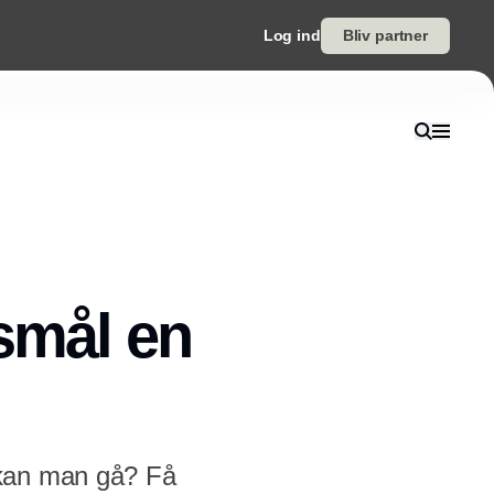
Log ind
Bliv partner
smål en
 kan man gå? Få