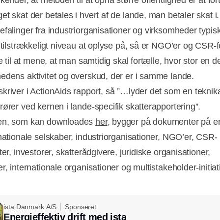
kender, at metoden til at opnå større offentlighed er at for
et skat der betales i hvert af de lande, man betaler skat i
efalinger fra industriorganisationer og virksomheder typis
r tilstrækkeligt niveau at oplyse på, så er NGO’er og CSR-
ge til at mene, at man samtidig skal fortælle, hvor stor en de
edens aktivitet og overskud, der er i samme lande.
kriver i ActionAids rapport, så ”…lyder det som en teknikal
rører ved kernen i lande-specifik skatterapportering”.
en, som kan downloades
her
, bygger på dokumenter på e
inationale selskaber, industriorganisationer, NGO’er, CSR-
ter, investorer, skatterådgivere, juridiske organisationer,
r, internationale organisationer og multistakeholder-initiat
ista Danmark A/S
Sponseret
Energieffektiv drift med ista