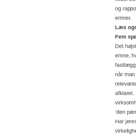
og rappo
emner.
Læs og
Fem spø
Det højs
emne, hv
fastlægge
når man 
relevant
afklaret
virksomh
’den pæn
Har jere
virkeligh