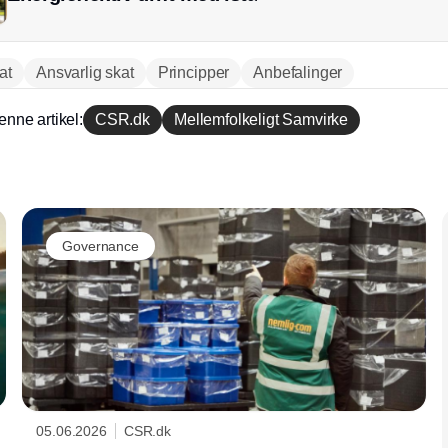
at
Ansvarlig skat
Principper
Anbefalinger
enne artikel:
CSR.dk
Mellemfolkeligt Samvirke
Annonce
Governance
05.06.2026
CSR.dk