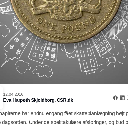
12.04.2016
Eva Harpøth Skjoldborg,
CSR.dk
pirerne har endnu engang fået skatteplanlægning højt 
ge dagsorden. Under de spektakulære afsløringer, og bud 