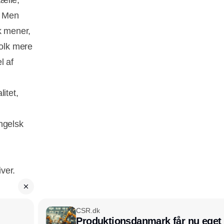
tælle,
. Men
k mener,
folk mere
l af
itet,
ngelsk
iver.
CSR.dk
Produktionsdanmark får nu eget