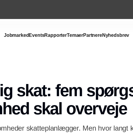
Jobmarked
Events
Rapporter
Temaer
Partnere
Nyhedsbrev
Annonce
ig skat: fem spørg
hed skal overveje
somheder skatteplanlægger. Men hvor langt