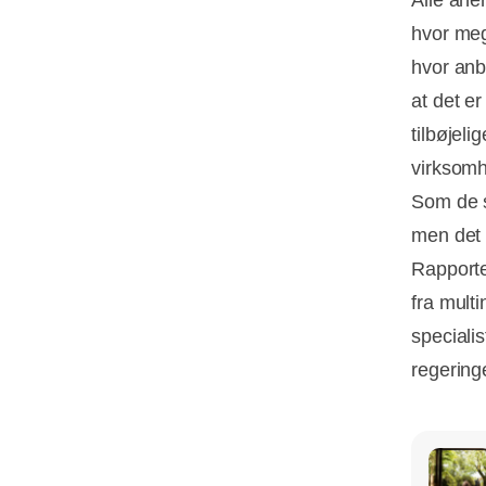
Alle aner
hvor meg
hvor anb
at det e
tilbøjeli
virksomh
Som de s
men det 
Rapport
fra mult
specialis
regeringe