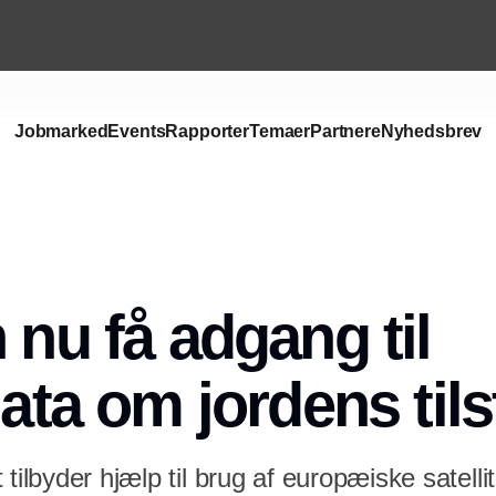
Jobmarked
Events
Rapporter
Temaer
Partnere
Nyhedsbrev
Annonce
 nu få adgang til
data om jordens til
tilbyder hjælp til brug af europæiske satelli