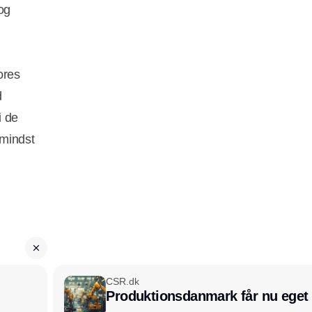
og
ores
d
i de
 mindst
CSR.dk
Produktionsdanmark får nu eget