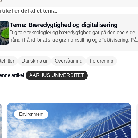
tikel er del af et tema:
Tema: Bæredygtighed og digitalisering
Digitale teknologier og bæredygtighed går på den ene side
hånd i hånd for at sikre grøn omstilling og effektivisering. På
den anden side driver nye løsninger et øget energiforbrug.
CSR.dk undersøger, hvordan man kan høste fordele og
ellitter
Dansk natur
Overvågning
Forurening
minimere ulemper.
enne artikel:
AARHUS UNIVERSITET
Annonce
Environment