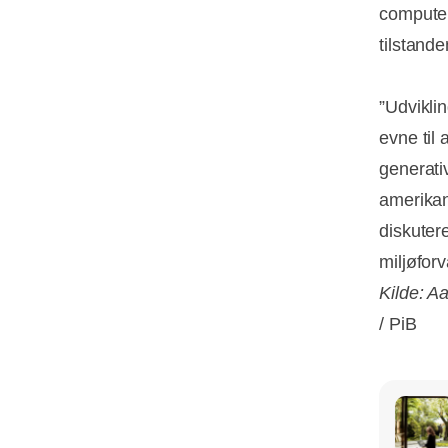
computer
tilstande
”Udviklin
evne til
generativ
amerikan
diskuter
miljøfor
Kilde: A
/ PiB