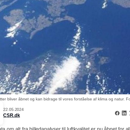
tter bliver åbnet og kan bidrage til vores forståelse af klima og natu
22.05.2024
CSR.dk
ata om alt fra billedanalyser til luftkvalitet er nu åbnet for 