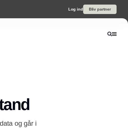
Log ind
Bliv partner
stand
tdata og går i