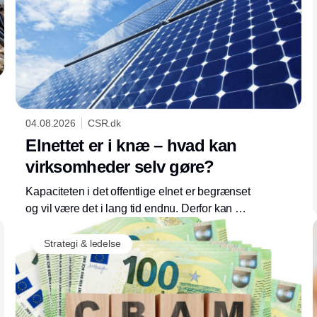
04.08.2026
CSR.dk
Elnettet er i knæ – hvad kan
virksomheder selv gøre?
Kapaciteten i det offentlige elnet er begrænset
og vil være det i lang tid endnu. Derfor kan det
være en god idé at reducere sin afhængighed
af elnettet. For eksempel med solceller og en
Strategi & ledelse
batteriløsning, der også vil hjælpe den grønne
omstilling.