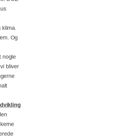
cus
g klima.
 dem. Og
t nogle
vi bliver
ngerne
alt
dvikling
den
skerne
cerede