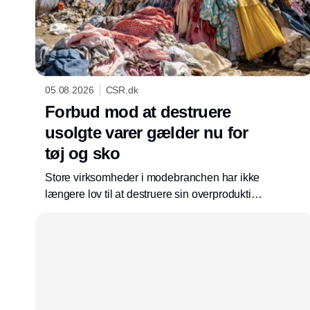
05.08.2026
CSR.dk
Forbud mod at destruere
usolgte varer gælder nu for
tøj og sko
Store virksomheder i modebranchen har ikke
længere lov til at destruere sin overproduktion.
Som en del af ecodesign-forordningen er
krævende regler trådt i kraft, som presser
virksomhederne længere op i
affaldshierarkiet.