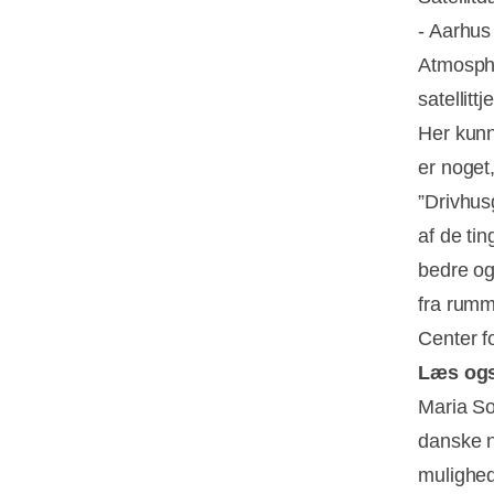
- Aarhus
Atmosphe
satellitt
Her kunn
er noget
”Drivhusg
af de tin
bedre og
fra rumm
Center f
Læs og
Maria So
danske 
mulighed