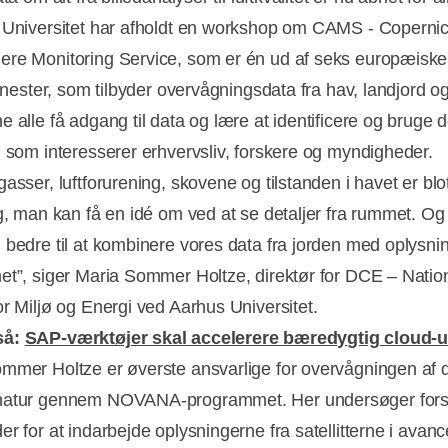
 Universitet har afholdt en workshop om CAMS - Coperni
re Monitoring Service, som er én ud af seks europæiske
jenester, som tilbyder overvågningsdata fra hav, landjord o
e alle få adgang til data og lære at identificere og bruge
, som interesserer erhvervsliv, forskere og myndigheder.
asser, luftforurening, skovene og tilstanden i havet er blo
g, man kan få en idé om ved at se detaljer fra rummet. Og 
 bedre til at kombinere vores data fra jorden med oplysni
Annonce
et”, siger Maria Sommer Holtze, direktør for DCE – Nation
or Miljø og Energi ved Aarhus Universitet.
så:
SAP-værktøjer skal accelerere bæredygtig cloud-u
mmer Holtze er øverste ansvarlige for overvågningen af 
natur gennem NOVANA-programmet. Her undersøger for
er for at indarbejde oplysningerne fra satellitterne i avan