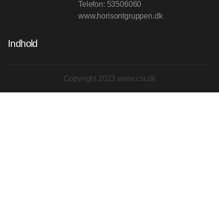
Telefon:
53506060
www.horisontgruppen.dk
Indhold
Copyright 2023 www.csr.dk