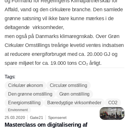
og Formand for Regeringens Klimapartnerskab for
Affald, vand og den cirkulære branche. Den samlede
grønne satsning vil ikke bare kunne mærkes i de
deltagende virksomheder,
men også på Danmarks klimaregnskab. Over Grøn
Cirkulær Omstillings treårige levetid ventes indsatsen
at reducere energiforbruget med ca. 20.000 GJ og
spare miljøet for ca. 19.000 tons CO₂ årligt.
Tags:
Cirkulær økonom
Circulær omstilling
Den grønne omstilling
Grøn omstilling
Energiomstilling
Bæredygtige virksomheder
CO2
Environment
25.03.2020
Gate21
Sponseret
Masterclass om digitalisering af