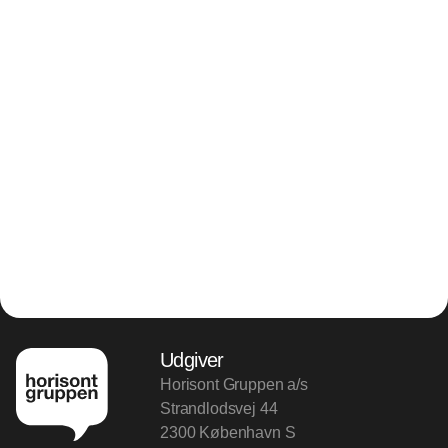
Udgiver
Horisont Gruppen a/s
Strandlodsvej 44
2300 København S