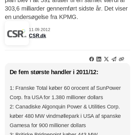
plan blev i alt 591 aftaler til en samlet værdi af
303,6 milliarder gennemført sidste år. Det viser
en undersøgelse fra KPMG.
11.09.2012
CSR.dk
De fem største handler i 2011/12:
1: Franske Total køber 60 orocent af SunPower
Corp. fra USA for 1.380 millioner dollars
2: Canadiske Algonquin Power & Utilities Corp.
køber 480 MW vindmøllepark i USA af spanske
Gamesa for 900 millioner dollars
3: Britiske Bridgepoint køber 443 MW