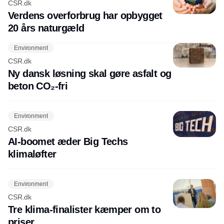
CSR.dk
Verdens overforbrug har opbygget
20 års naturgæld
Environment
CSR.dk
Ny dansk løsning skal gøre asfalt og
beton CO₂-fri
Environment
CSR.dk
AI-boomet æder Big Techs
klimaløfter
Environment
CSR.dk
Tre klima-finalister kæmper om to
priser