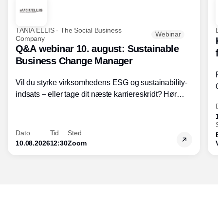
TANIA ELLIS - The Social Business
Webinar
Company
Q&A webinar 10. august: Sustainable
Business Change Manager
Vil du styrke virksomhedens ESG og sustainability-
indsats – eller tage dit næste karriereskridt? Hør
hvordan den praktiske SBCM-uddannelse med
certificering giver dig viden og handlekompetencer
inden for bæredygtig forretningsudvikling - så du
Dato
Tid
Sted
skaber værdi for både samfund og bundlinje.
10.08.2026
12:30
Zoom