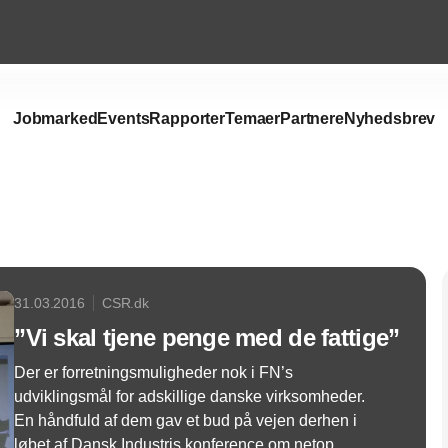
Jobmarked
Events
Rapporter
Temaer
Partnere
Nyhedsbrev
Annonce
31.03.2016
CSR.dk
”Vi skal tjene penge med de fattige”
Der er forretningsmuligheder nok i FN’s
udviklingsmål for adskillige danske virksomheder.
En håndfuld af dem gav et bud på vejen derhen i
løbet af Dansk Industris konference om netop