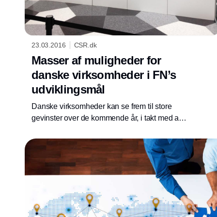
23.03.2016
CSR.dk
Masser af muligheder for
danske virksomheder i FN’s
udviklingsmål
Danske virksomheder kan se frem til store
gevinster over de kommende år, i takt med at
FN’s 17 mål om bæredygtig udvikling skal
indfries. Men de skal ud af deres comfort zone
og turde tage nogle risici.