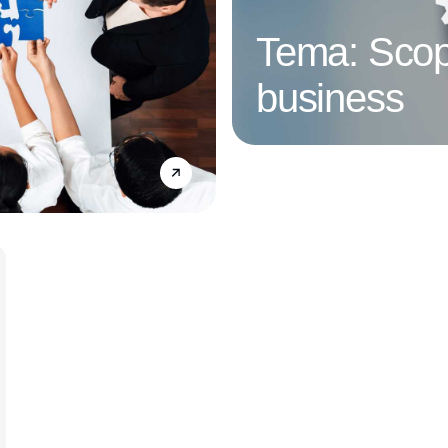
Tema: Scop
business
Annonce