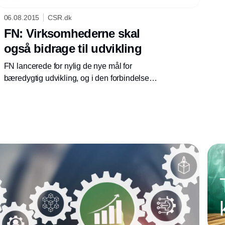
06.08.2015
CSR.dk
FN: Virksomhederne skal
også bidrage til udvikling
FN lancerede for nylig de nye mål for
bæredygtig udvikling, og i den forbindelse
adresserede organisationen for første gang
forretningssektoren som en af de vigtige
aktører.