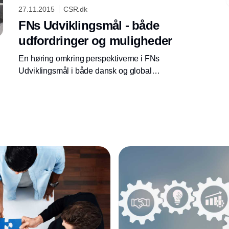
27.11.2015
CSR.dk
FNs Udviklingsmål - både
udfordringer og muligheder
En høring omkring perspektiverne i FNs
Udviklingsmål i både dansk og global
sammenhæng bød på en mængde vinkler på
de udfordringer, der venter, indblik i
mulighederne for dansk erhvervsliv - og en
enstemmig kritik af V-regeringens
nedskæringer på området.
Annonce