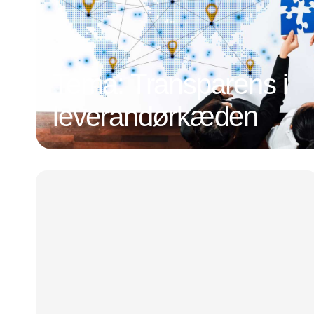
Tema: Transparens i
leverandørkæden