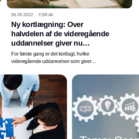
06.05.2022
CSR.dk
Ny kortlægning: Over
halvdelen af de videregående
uddannelser giver nu
kompetencer inden for grøn
For første gang er det kortlagt, hvilke
omstilling
videregående uddannelser som giver
kompetencer med relevans for den grønne
omstilling. Tallene viser, at 65 procent af
landets videregående uddannelsesudbud nu
arbejder aktivt med grøn omstilling i
uddannelsen.