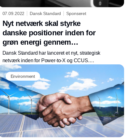
07.09.2022
Dansk Standard
Sponseret
Nyt netværk skal styrke
danske positioner inden for
grøn energi gennem
standardisering
Dansk Standard har lanceret et nyt, strategisk
netværk inden for Power-to-X og CCUS.
Netværket bringer danske virksomheder og
myndigheder sammen mod målet om at
Environment
fremskynde den grønne omstilling på
energiområdet og sikre danske
styrkepositioner.