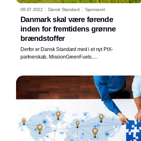
08.07.2022
Dansk Standard
Sponseret
Danmark skal være førende
inden for fremtidens grønne
brændstoffer
Derfor er Dansk Standard med i et nyt PtX-
partnerskab, MissionGreenFuels.
Partnerskabets målsætning er at udfase de
fossile brændsler i blandt andet skibsfart, tung
vejtransport, luftfarten og den maritime
shippingindustri over de næste fem år.