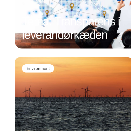
Tema: Transparens i
leverandørkæden
Environment