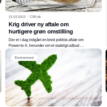
15.03.2022
CSR.dk
Krig driver ny aftale om
hurtigere grøn omstilling
Der er i dag indgået en bred politisk aftale om
Power-to-X, herunder om et statsligt udbud på
1,25 mia. kr. Målet er skabe grønt brændstof til
fly, skibe, lastbiler både herhjemme og i
Environment
udlandet.