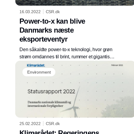
16.03.2022
CSR.dk
Power-to-x kan blive
Danmarks næste
eksporteventyr
Den såkaldte power-to-x teknologi, hvor grøn
strøm omdannes til brint, rummer et gigantisk
potentiale. Men der mangler en konkret plan
for, hvordan vi kommer i gang, mener
Environment
eksperter.
25.02.2022
CSR.dk
Klimarådet: Regeringens