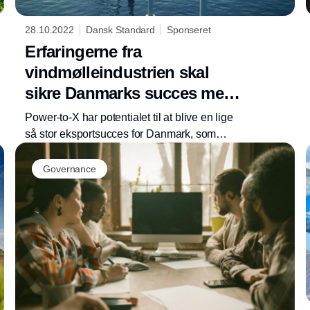
28.10.2022
Dansk Standard
Sponseret
Erfaringerne fra
vindmølleindustrien skal
sikre Danmarks succes med
PtX
Power-to-X har potentialet til at blive en lige
så stor eksportsucces for Danmark, som
vindenergi er blevet. Men det kræver, at vi fra
Annonce
dansk side sætter os for bordenden, når de
Governance
internationale standarder på området skal
sættes.