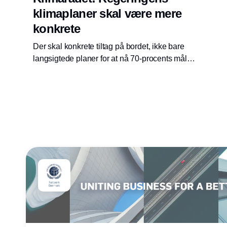
klimaplaner skal være mere
konkrete
Der skal konkrete tiltag på bordet, ikke bare
langsigtede planer for at nå 70-procents målet
i 2030. Det bør handle om CO2-afgift, om
udbygning af vedvarende energi, om
prioritering af bruges af PtX og ikke mindst om
danskernes enorme CO2-aftryk fra fødevarer.