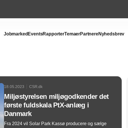
Jobmarked
Events
Rapporter
Temaer
Partnere
Nyhedsbrev
Annonce
18.05.2023
CSR.dk
Miljøstyrelsen miljøgodkender det
første fuldskala PtX-anlæg i
Danmark
Fra 2024 vil Solar Park Kassø producere og sælge