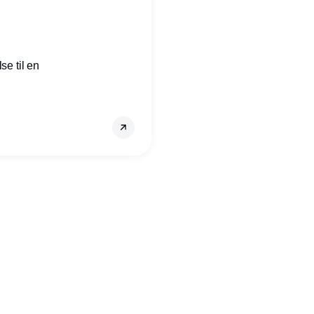
se til en
Annonce