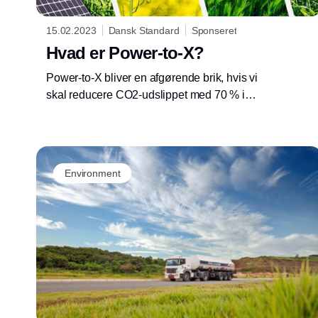
15.02.2023
Dansk Standard
Sponseret
Hvad er Power-to-X?
Power-to-X bliver en afgørende brik, hvis vi
skal reducere CO2-udslippet med 70 % i
2050. PtX kan nemlig anvendes flere steder i
transportsektoren og industrien, hvor
elektrificering ikke er en oplagt mulighed.
Environment