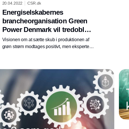
20.04.2022
CSR.dk
Energiselskabernes
brancheorganisation Green
Power Denmark vil tredoble
den danske produktion af
Visionen om at sætte skub i produktionen af
grøn strøm i 2030
grøn strøm modtages positivt, men eksperter
tvivler på, at der er behov for så store
mængder, og om det er muligt at rykke så
hurtigt