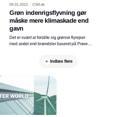
05.01.2022
CSR.dk
Grøn indenrigsflyvning gør
måske mere klimaskade end
gavn
Det er svært at forstille sig grønne flyrejser
med andet end brændsler baseret på Power-
to-X-teknologi. Hvis det er klimaeffekt man er
ude efter, bør man nok finde på noget andet.
Indlæs flere