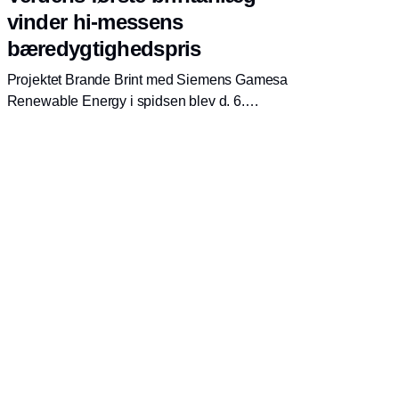
vinder hi-messens
bæredygtighedspris
Projektet Brande Brint med Siemens Gamesa
Renewable Energy i spidsen blev d. 6.
oktober 2021 udpeget som vinder af 'hi
Sustainable Development Award 2021'.
Projektet vinder for sin indsats med at omstille
den tunge transport til bæredygtig brint og
blev overrakt i forbindelse med åbningen af
Technomania på hi-messen i Herning.