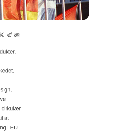
dukter,
kedet,
esign,
ive
 cirkulær
l at
ing i EU