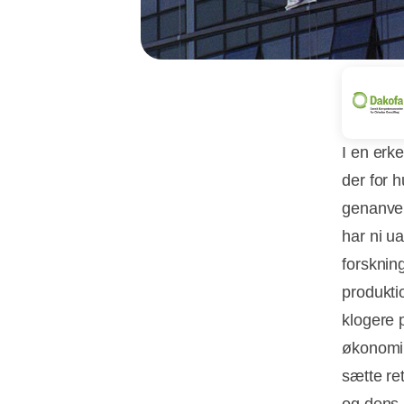
I en erk
der for h
genanven
har ni u
forskning
produktio
klogere 
økonomi.
sætte re
og dens 