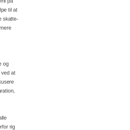
omi på
e til at
e skatte-
 mere
e og
 ved at
kusere
ration,
lle
for rig