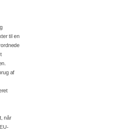
og
ter til en
erordnede
t
en.
brug af
æret
, når
 EU-