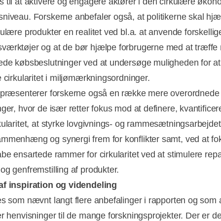
 til at aktivere og engagere aktører i den cirkulære økon
niveau. Forskerne anbefaler også, at politikerne skal hjælp
ulære produkter en realitet ved bl.a. at anvende forskellig
ærktøjer og at de bør hjælpe forbrugerne med at træffe
ede købsbeslutninger ved at undersøge muligheden for at
e cirkularitet i miljømærkningsordninger.
 præsenterer forskerne også en række mere overordnede
ger, hvor de især retter fokus mod at definere, kvantificer
kularitet, at styrke lovgivnings- og rammesætningsarbejdet
mmenhæng og synergi frem for konflikter samt, ved at fo
abe ensartede rammer for cirkularitet ved at stimulere repa
og genfremstilling af produkter.
f inspiration og videndeling
es som nævnt langt flere anbefalinger i rapporten og som a
r henvisninger til de mange forskningsprojekter. Der er der