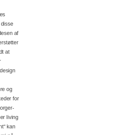
res
 disse
desen af
erstøtter
dt at
r
-design
ere og
eder for
orger-
r living
nt” kan