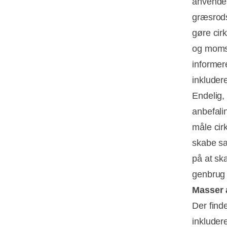
anvendes
græsrods
gøre cirk
og momsv
informer
inkluder
Endelig,
anbefalin
måle cir
skabe sa
på at sk
genbrug 
Masser a
Der find
inkludere