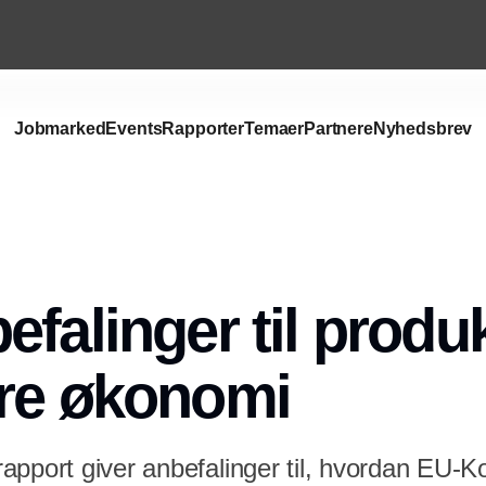
Jobmarked
Events
Rapporter
Temaer
Partnere
Nyhedsbrev
falinger til produk
re økonomi
apport giver anbefalinger til, hvordan EU-