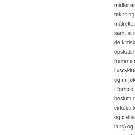
midler a
teknologi
målrette
samt at 
de kritis
opskaler
fremme c
livscykl
og miljø
I forhold
beslutni
cirkular
og civil
labs) og