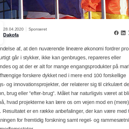
28.04.2020
Sponseret
Dakofa
endelse af, at den nuværende lineære økonomi fordrer pro
urtigt går i stykker, ikke kan genbruges, repareres eller
des og at der er alt for mange engangsprodukter på mar
afhængige forskere dykket ned i mere end 100 forskellige
s- og innovationsprojekter, der relaterer sig til cirkulært d
n, brug eller ”efter-brug”. Målet har naturligvis været at bl
på, hvad projekterne kan lære os om vejen mod en (mere)
 Resultatet er en række anbefalinger, der kan være med ti
tningen for fremtidig forskning samt regel- og rammesætn
medlemsstater.