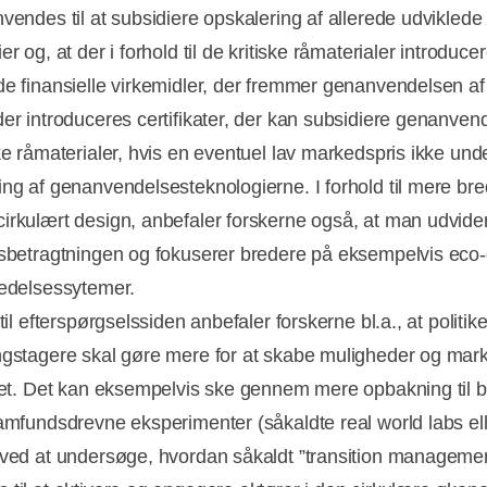
nvendes til at subsidiere opskalering af allerede udviklede
er og, at der i forhold til de kritiske råmaterialer introduce
de finansielle virkemidler, der fremmer genanvendelsen af
der introduceres certifikater, der kan subsidiere genanven
ke råmaterialer, hvis en eventuel lav markedspris ikke und
ing af genanvendelsesteknologierne. I forhold til mere bre
irkulært design, anbefaler forskerne også, at man udvide
usbetragtningen og fokuserer bredere på eksempelvis eco
ledelsessytemer.
 til efterspørgselssiden anbefaler forskerne bl.a., at politik
ngstagere skal gøre mere for at skabe muligheder og mark
itet. Det kan eksempelvis ske gennem mere opbakning til b
samfundsdrevne eksperimenter (såkaldte real world labs elle
 ved at undersøge, hvordan såkaldt ”transition manageme