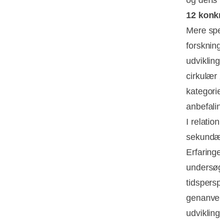
12 konk
Mere spe
forsknin
udvikling
cirkulær
kategori
anbefali
I relati
sekundær
Erfaring
undersøg
tidspers
genanven
udviklin