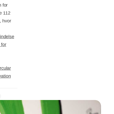
n for
de 112
, hvor
bindelse
 for
rcular
vation