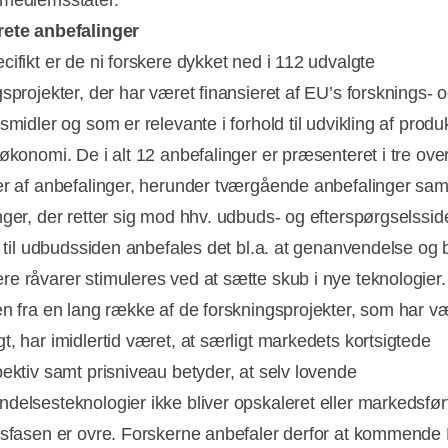
rete anbefalinger
cifikt er de ni forskere dykket ned i 112 udvalgte
gsprojekter, der har været finansieret af EU’s forsknings- 
smidler og som er relevante i forhold til udvikling af produk
 økonomi. De i alt 12 anbefalinger er præsenteret i tre ov
er af anbefalinger, herunder tværgående anbefalinger sam
nger, der retter sig mod hhv. udbuds- og efterspørgselssid
on til udbudssiden anbefales det bl.a. at genanvendelse og 
e råvarer stimuleres ved at sætte skub i nye teknologier.
en fra en lang række af de forskningsprojekter, som har v
t, har imidlertid været, at særligt markedets kortsigtede
pektiv samt prisniveau betyder, at selv lovende
delsesteknologier ikke bliver opskaleret eller markedsført
gsfasen er ovre. Forskerne anbefaler derfor at kommende