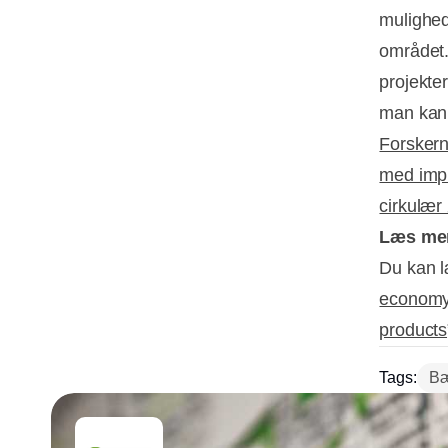
mulighed 
området.
projekte
man kan 
Forskerne
med impl
cirkulær
Læs me
Du kan l
economy 
products
Tags:
Bæ