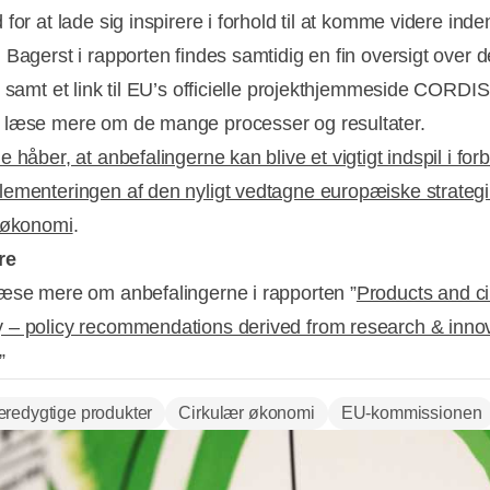
for at lade sig inspirere i forhold til at komme videre inde
 Bagerst i rapporten findes samtidig en fin oversigt over 
r samt et link til EU’s officielle projekthjemmeside CORDIS
læse mere om de mange processer og resultater.
 håber, at anbefalingerne kan blive et vigtigt indspil i for
ementeringen af den nyligt vedtagne europæiske strategi
 økonomi
.
re
æse mere om anbefalingerne i rapporten ”
Products and ci
– policy recommendations derived from research & inno
”
redygtige produkter
Cirkulær økonomi
EU-kommissionen