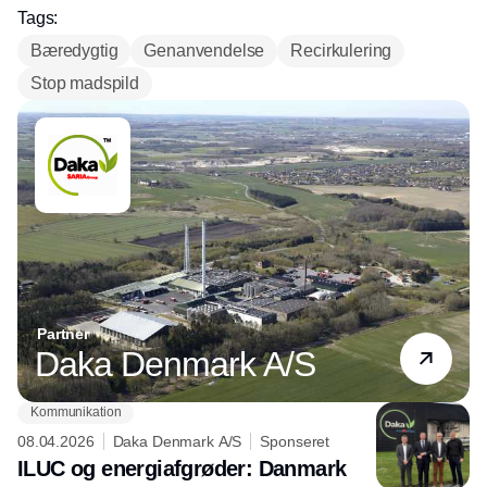
Tags:
Bæredygtig
Genanvendelse
Recirkulering
Stop madspild
Partner
Daka Denmark A/S
Kommunikation
08.04.2026
Daka Denmark A/S
Sponseret
ILUC og energiafgrøder: Danmark