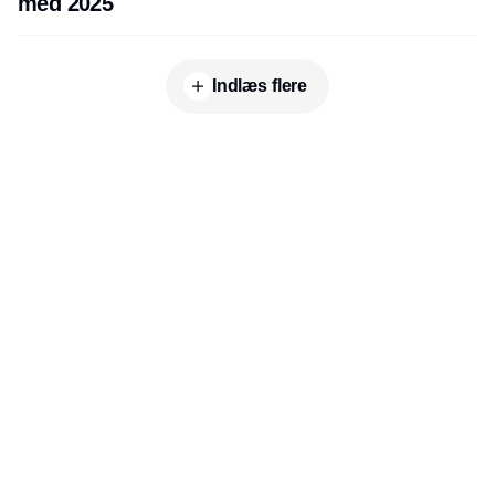
med 2025
Indlæs flere
Udgiver
Horisont Gruppen a/s
Strandlodsvej 44
2300 København S
Telefon:
53506060
www.horisontgruppen.dk
Indhold
Environment
Strategi og
Partnere