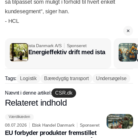
så tilpasset som muligt i forhold til hvert enkelt
kundesegment”, siger han.
- HCL
ista Danmark A/S
Sponseret
Energieffektiv drift med ista
Tags:
Logistik
Bæredygtig transport
Undersøgelse
Nævnt i denne artikel:
CSR.dk
Relateret indhold
Annonce
Værdikæden
08.07.2026
Etisk Handel Danmark
Sponseret
EU forbyder produkter fremstillet