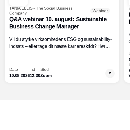
TANIA ELLIS - The Social Business
Webinar
Company
Q&A webinar 10. august: Sustainable
Business Change Manager
Vil du styrke virksomhedens ESG og sustainability-
indsats – eller tage dit næste karriereskridt? Hør
hvordan den praktiske SBCM-uddannelse med
certificering giver dig viden og handlekompetencer
inden for bæredygtig forretningsudvikling - så du
Dato
Tid
Sted
skaber værdi for både samfund og bundlinje.
10.08.2026
12:30
Zoom