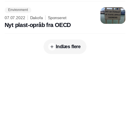
Environment
07.07.2022
Dakofa
Sponseret
Nyt plast-opråb fra OECD
Indlæs flere
Udgiver
Horisont Gruppen a/s
Strandlodsvej 44
2300 København S
Telefon:
53506060
www.horisontgruppen.dk