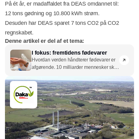
På ét år, er madaffaldet fra DEAS omdannet til:
12 tons gødning og 10.800 kWh strøm.
Desuden har DEAS sparet 7 tons CO2 på CO2
regnskabet.
Denne artikel er del af et tema:
I fokus: fremtidens fødevarer
Hvordan verden håndterer fødevarer er
afgørende. 10 milliarder mennesker skal
i 2050 have noget at spise – hvad skal
det være, og hvordan kan det
produceres bæredygtigt?