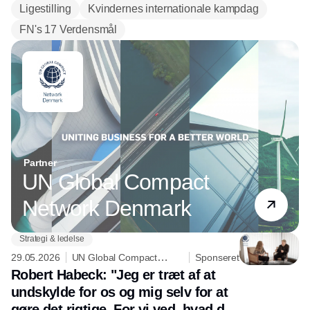
Ligestilling
Kvindernes internationale kampdag
FN's 17 Verdensmål
Partner
UN Global Compact
Network Denmark
Strategi & ledelse
29.05.2026
UN Global Compact
Sponseret
Network Denmark
Robert Habeck: "Jeg er træt af at
undskylde for os og mig selv for at
gøre det rigtige. For vi ved, hvad det