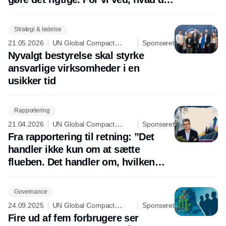
rigtige er."
Strategi & ledelse
21.05.2026
UN Global Compact
Sponseret
Network Denmark
Nyvalgt bestyrelse skal styrke
ansvarlige virksomheder i en
usikker tid
Rapportering
21.04.2026
UN Global Compact
Sponseret
Network Denmark
Fra rapportering til retning: ”Det
handler ikke kun om at sætte
flueben. Det handler om, hvilken
slags organisation man vil være”
Governance
24.09.2025
UN Global Compact
Sponseret
Network Denmark
Fire ud af fem forbrugere ser