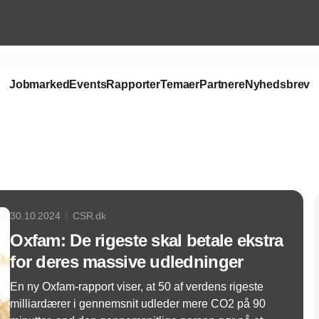
Jobmarked
Events
Rapporter
Temaer
Partnere
Nyhedsbrev
Annonce
30.10.2024
CSR.dk
Oxfam: De rigeste skal betale ekstra
for deres massive udledninger
En ny Oxfam-rapport viser, at 50 af verdens rigeste
milliardærer i gennemsnit udleder mere CO2 på 90