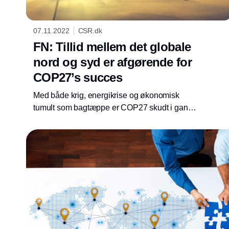
07.11.2022
CSR.dk
FN: Tillid mellem det globale
nord og syd er afgørende for
COP27’s succes
Med både krig, energikrise og økonomisk
tumult som bagtæppe er COP27 skudt i gang i
Egypten. Aller vigtigst bliver det at
genopbygge tillid mellem det globale nord og
syd. Ellers bliver konsekvenserne
katastrofale, advarer FN's generalsekretær,
Antonio Guterres.