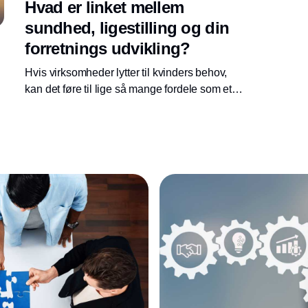
Hvad er linket mellem
sundhed, ligestilling og din
forretnings udvikling?
Hvis virksomheder lytter til kvinders behov,
kan det føre til lige så mange fordele som et
Kinderæg har overraskelser: Man kan
tiltrække stabil arbejdskraft, skabe vækst og
bidrage til verdensmål tre og fem.
Annonce