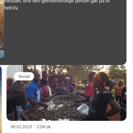
minutter, end den gennemsnitlige person gør på et
helt liv.
Social
08.01.2019
CSR.dk