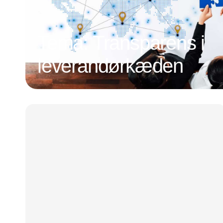
Tema: Transparens i
leverandørkæden