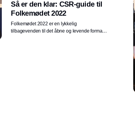
Så er den klar: CSR-guide til
Folkemødet 2022
Folkemødet 2022 er en lykkelig
tilbagevenden til det åbne og levende format.
CSR.dk har vanen tro begået en guide for
CSR-folk.