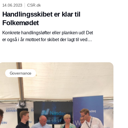
14.06.2023
CSR.dk
Handlingsskibet er klar til
Folkemødet
Konkrete handlingsløfter eller planken ud! Det
er også i år mottoet for skibet der lagt til ved
kajen i Allinge med et mål om at gøre op med
”rituel uenighed”.
Governance