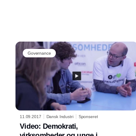
dagsordenen – men er det en fordel eller en
ulempe for virksomhedernes bæredygtighed
på langt sigt?
Governance
11.09.2017
Dansk Industri
Sponseret
Video: Demokrati,
virksomheder og unge i