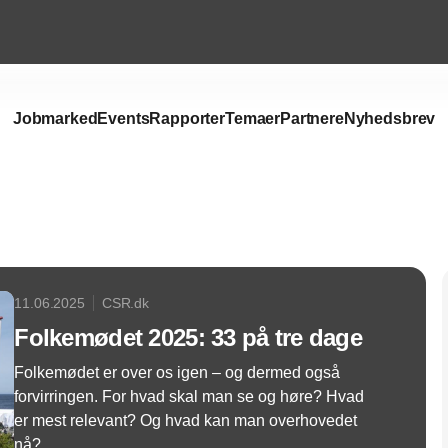
Jobmarked
Events
Rapporter
Temaer
Partnere
Nyhedsbrev
Annonce
11.06.2025
CSR.dk
Folkemødet 2025: 33 på tre dage
Folkemødet er over os igen – og dermed også
forvirringen. For hvad skal man se og høre? Hvad
er mest relevant? Og hvad kan man overhovedet
nå?