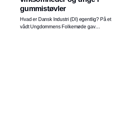
gummistøvler
Hvad er Dansk Industri (DI) egentlig? På et
vådt Ungdommens Folkemøde gav
organisationen et indblik i, hvorfor
virksomhederne har en vigtig rolle i
demokratiet. Se video fra et lidt mudret
arrangementet her.