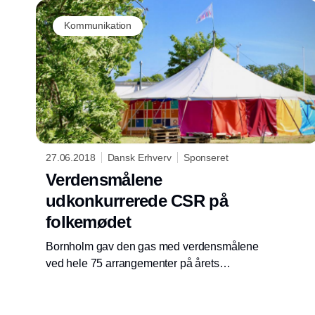
Kommunikation
27.06.2018
Dansk Erhverv
Sponseret
Verdensmålene
udkonkurrerede CSR på
folkemødet
Bornholm gav den gas med verdensmålene
ved hele 75 arrangementer på årets
Folkemøde. Det gode, gamle CSR-begreb
indgik derimod kun i 20 arrangementer.
Verdensmålene dominerer kort sagt CSR-