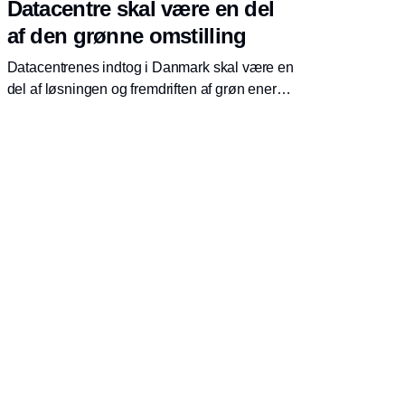
Datacentre skal være en del
af den grønne omstilling
Datacentrenes indtog i Danmark skal være en
del af løsningen og fremdriften af grøn energi,
lød det fra flere sider, da Dansk Fjernvarme
indbød til debat på Folkemødet på Bornholm.