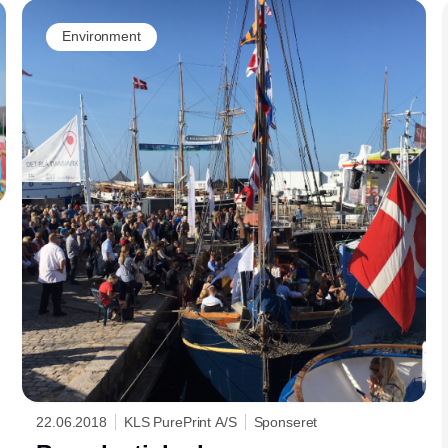
Annonce
Environment
22.06.2018
KLS PurePrint A/S
Sponseret