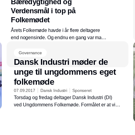
Bæredygtighed og
Verdensmål i top på
Folkemødet
Årets Folkemøde havde i år flere deltagere
end nogensinde. Og endnu en gang var man
begunstiget af helt perfekt vejr. Deltagerne
som kom fra alle dele af landet og fra
Governance
udlandet, havde mulighed for at høre og
Dansk Industri møder de
deltage i mere end 3.000 debatter i løbet af de
unge til ungdommens eget
fire dage. To af de emner som fyldte rigtig
folkemøde
meget, var bæredygtighed i bred forstand, og
FN's Verdensmål.
07.09.2017
Dansk Industri
Sponseret
Torsdag og fredag deltager Dansk Industri (DI)
ved Ungdommens Folkemøde. Formålet er at vise
de unge, hvorfor en erhvervsorganisation er vigtig
for deres hverdag.