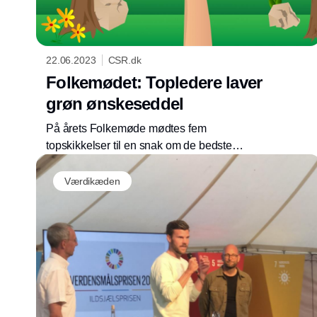
22.06.2023
CSR.dk
Folkemødet: Topledere laver
grøn ønskeseddel
På årets Folkemøde mødtes fem
topskikkelser til en snak om de bedste
løsninger på den grønne omstilling. EN CO2-
afgift på forbrug er blandt forslagene, men der
Værdikæden
mangler tiltro til, at det kan realiseres.