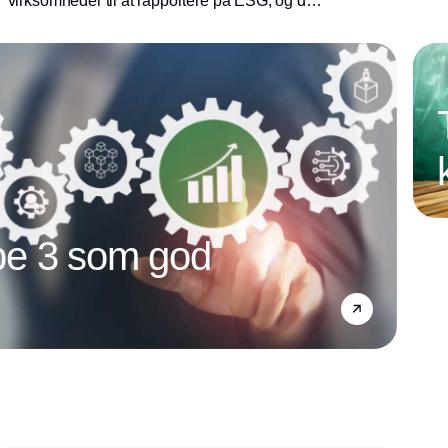
virksomheder til at rapportere på ESG, og de
kan starte med de 15 nøgletal som er i det
overblik Nasdaq Nordic, Finansforeningen og
FSR frigav på Folkemødet i dag.
e 3 som god