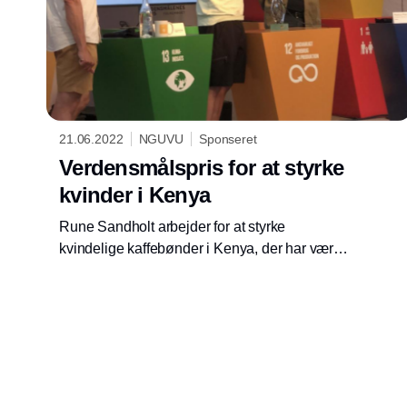
21.06.2022
NGUVU
Sponseret
Verdensmålspris for at styrke
kvinder i Kenya
Rune Sandholt arbejder for at styrke
kvindelige kaffebønder i Kenya, der har været
fastholdt i gæld og fattigdom. En indsats som
nu giver ham Verdensmålsprisen som årets
Ildsjæl.