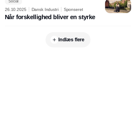
Social
26.10.2025
Dansk Industri
Sponseret
Når forskellighed bliver en styrke
Indlæs flere
Udgiver
Horisont Gruppen a/s
Strandlodsvej 44
2300 København S
Telefon:
53506060
www.horisontgruppen.dk