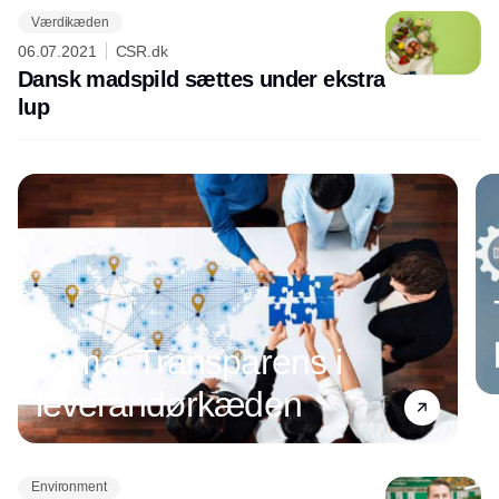
Værdikæden
06.07.2021
CSR.dk
Dansk madspild sættes under ekstra
lup
Tema: Transparens i
leverandørkæden
Environment
Annonce