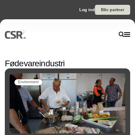
Log ind
Bliv partner
Annonce
Fødevareindustri
Environment