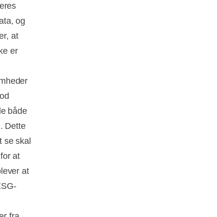
deres
ata, og
r, at
ke er
omheder
god
de både
. Dette
t se skal
for at
lever at
 ESG-
r fra