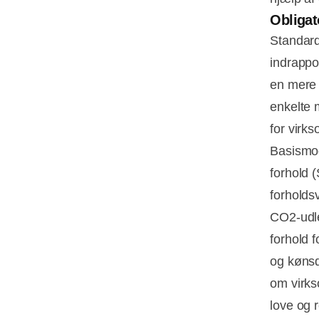
Obligat
Standard
indrappo
en mere 
enkelte 
for virk
Basismod
forhold 
forholds
CO2-udle
forhold 
og kønsd
om virks
love og r