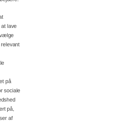
at
 at lave
dvælge
 relevant
le
et på
r sociale
redshed
ært på,
ser af