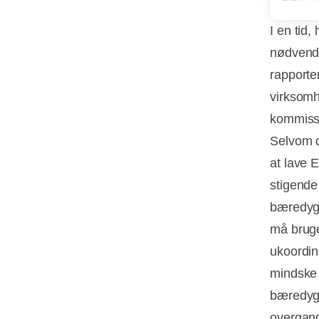
I en tid
nødvendi
rapporte
virksomh
kommiss
Selvom d
at lave 
stigende
bæredygt
må brug
ukoordi
mindske 
bæredygt
overgang