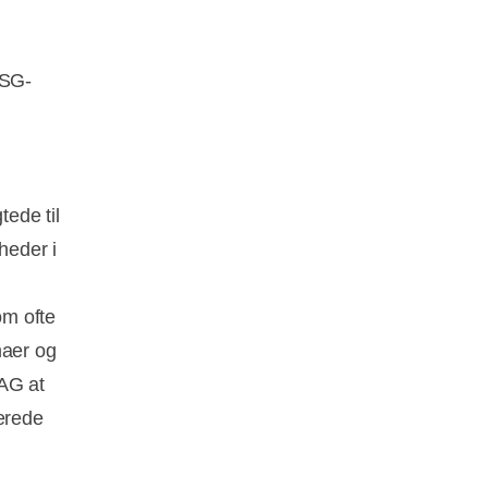
ESG-
ede til
heder i
om ofte
aer og
AG at
erede