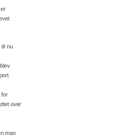
 er
evet
til nu
 blev
port
 for
ttet over
den man