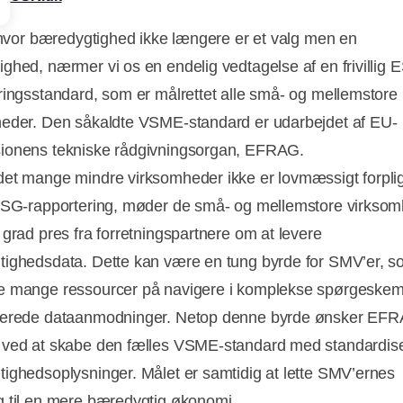
, hvor bæredygtighed ikke længere er et valg men en
ghed, nærmer vi os en endelig vedtagelse af en frivillig 
ringsstandard, som er målrettet alle små- og mellemstore
eder. Den såkaldte VSME-standard er udarbejdet af EU-
ionens tekniske rådgivningsorgan, EFRAG.
et mange mindre virksomheder ikke er lovmæssigt forpligt
ESG-rapportering, møder de små- og mellemstore virksom
 grad pres fra forretningspartnere om at levere
ighedsdata. Dette kan være en tung byrde for SMV’er, s
e mange ressourcer på navigere i komplekse spørgeskem
nerede dataanmodninger. Netop denne byrde ønsker EFR
ved at skabe den fælles VSME-standard med standardis
ighedsoplysninger. Målet er samtidig at lette SMV’ernes
 til en mere bæredygtig økonomi.