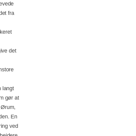
levede
et fra
keret
ive det
mstore
 langt
m gør at
r Ørum,
iden. En
ring ved
bejdere.