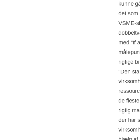
kunne gå
det som 
VSME-sta
dobbeltv
med ”If 
målepunk
rigtige b
"Den sta
virksomh
ressourc
de flest
rigtig m
der har 
virksomh
hjælp af