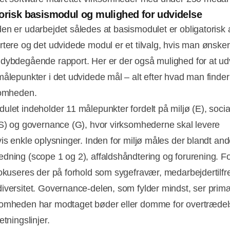
orisk basismodul og mulighed for udvidelse
en er udarbejdet således at basismodulet er obligatorisk 
rtere og det udvidede modul er et tilvalg, hvis man ønsker
dybdegående rapport. Her er der også mulighed for at u
målepunkter i det udvidede mål – alt efter hvad man finder
somheden.
ulet indeholder 11 målepunkter fordelt på miljø (E), socia
(S) og governance (G), hvor virksomhederne skal levere
vis enkle oplysninger. Inden for miljø måles der blandt and
dning (scope 1 og 2), affaldshåndtering og forurening. Fo
fokuseres der på forhold som sygefravær, medarbejdertilf
iversitet. Governance-delen, som fylder mindst, ser prim
omheden har modtaget bøder eller domme for overtrædel
etningslinjer.