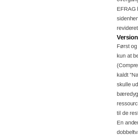
EFRAG ha
sidenhen
revidere
Version
Først og
kun at b
(Compreh
kaldt ”Na
skulle u
bæredygt
ressourc
til de re
En anden
dobbeltv