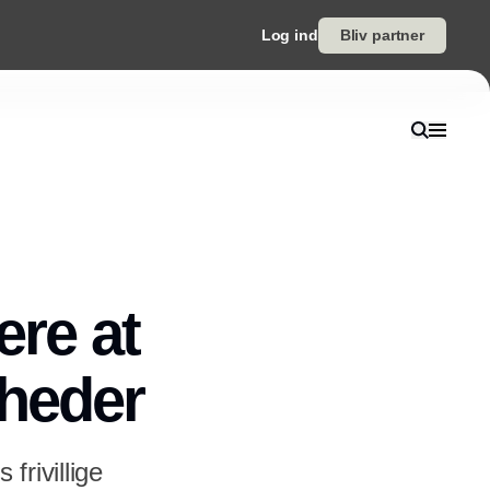
Log ind
Bliv partner
ere at
mheder
frivillige