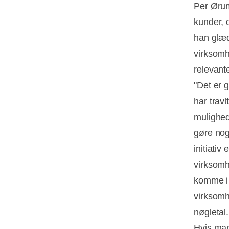
Per Ørum
kunder, o
han glæde
virksomhe
relevant
"Det er 
har travl
mulighed
gøre nog
initiativ
virksomh
komme i 
virksomh
nøgletal.
Hvis man