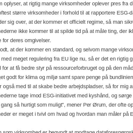
 oplyser, at rigtig mange virksomheder oplever pres fra 
ftest større virksomheder i forhold til at rapportere ESG-d
r sig over, at der kommer et officielt regime, så man sikre
derne ikke kommer til at spilde tid på at måle ting, der ik
e for deres omgivelser.
godt, at der kommer en standard, og selvom mange virks
t med meget regulering fra EU lige nu, så er det en rigtig 
 for at få bedre styr på ressourceforbruget og på den må
et godt for klima og miljø samt spare penge på bundlinien
 er også med til at skabe bedre arbejdspladser, så for mig a
ederne tage imod ESG-initiativet med kyshånd, og sørge 
gang så hurtigt som muligt”, mener Per Ørum, der ofte op
eder er meget i tvivl om hvad og hvordan man måler på
 som virksomhed er begyndt at modtage dataforespørgsle