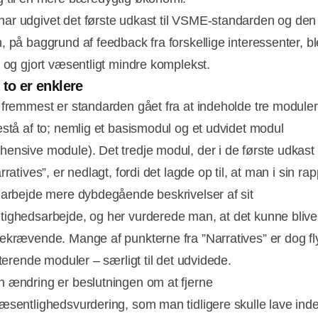
r udgivet det første udkast til VSME-standarden og den
, på baggrund af feedback fra forskellige interessenter, bl
t og gjort væsentligt mindre komplekst.
Annonce
 to er enklere
 fremmest er standarden gået fra at indeholde tre moduler 
estå af to; nemlig et basismodul og et udvidet modul
ensive module). Det tredje modul, der i de første udkast
rratives”, er nedlagt, fordi det lagde op til, at man i sin rap
darbejde mere dybdegående beskrivelser af sit
ighedsarbejde, og her vurderede man, at det kunne blive
ekrævende. Mange af punkterne fra ”Narratives” er dog fly
sterende moduler – særligt til det udvidede.
 ændring er beslutningen om at fjerne
æsentlighedsvurdering, som man tidligere skulle lave in