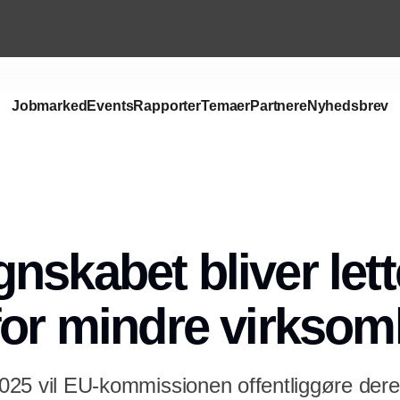
Jobmarked
Events
Rapporter
Temaer
Partnere
Nyhedsbrev
Annonce
nskabet bliver lett
for mindre virkso
2025 vil EU-kommissionen offentliggøre deres 