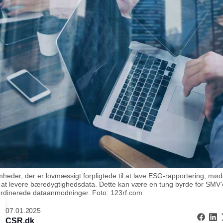
mheder, der er lovmæssigt forpligtede til at lave ESG-rapportering, m
m at levere bæredygtighedsdata. Dette kan være en tung byrde for SM
rdinerede dataanmodninger. Foto: 123rf.com
07.01.2025
CSR.dk