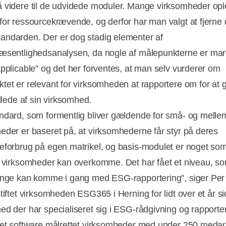
 videre til de udvidede moduler. Mange virksomheder op
for ressourcekrævende, og derfor har man valgt at fjerne d
ndarden. Der er dog stadig elementer af
æsentlighedsanalysen, da nogle af målepunkterne er mar
applicable” og det her forventes, at man selv vurderer om
tet er relevant for virksomheden at rapportere om for at g
illede af sin virksomhed.
ndard, som formentlig bliver gældende for små- og melle
eder er baseret på, at virksomhederne får styr på deres
eforbrug på egen matrikel, og basis-modulet er noget som
e virksomheder kan overkomme. Det har fået et niveau, so
ange kan komme i gang med ESG-rapportering”, siger Pe
stiftet virksomheden ESG365 i Herning for lidt over et år s
ed der har specialiseret sig i ESG-rådgivning og rapporte
 et software målrettet virksomheder med under 250 medar