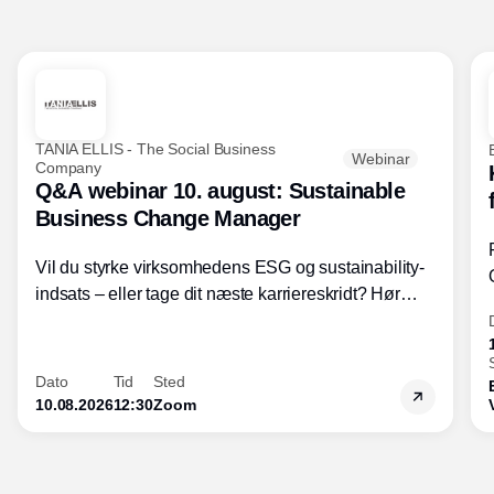
TANIA ELLIS - The Social Business
Webinar
Company
Q&A webinar 10. august: Sustainable
Business Change Manager
Vil du styrke virksomhedens ESG og sustainability-
indsats – eller tage dit næste karriereskridt? Hør
hvordan den praktiske SBCM-uddannelse med
certificering giver dig viden og handlekompetencer
inden for bæredygtig forretningsudvikling - så du
Dato
Tid
Sted
skaber værdi for både samfund og bundlinje.
10.08.2026
12:30
Zoom