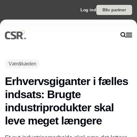
Log ind
Bliv partner
Annonce
Værdikæden
Erhvervsgiganter i fælles
indsats: Brugte
industriprodukter skal
leve meget længere