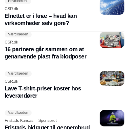
Environment
CSR.dk
Elnettet er i knæ – hvad kan
virksomheder selv gøre?
Værdikæden
CSR.dk
16 partnere går sammen om at
genanvende plast fra blodposer
Værdikæden
CSR.dk
Lave T-shirt-priser koster hos
leverandører
Værdikæden
Fristads Kansas
Sponseret
Fristads bidrager til gennembrud