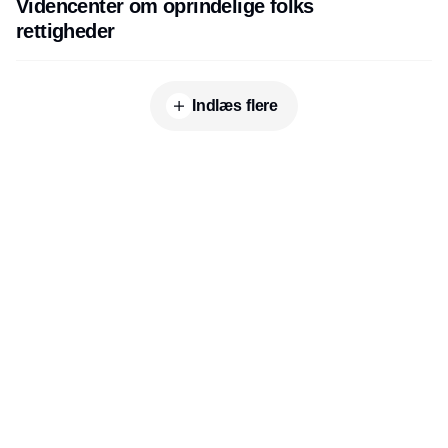
Videncenter om oprindelige folks
rettigheder
Indlæs flere
Udgiver
Horisont Gruppen a/s
Strandlodsvej 44
2300 København S
Telefon:
53506060
www.horisontgruppen.dk
Indhold