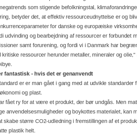
megatrends som stigende befolkningstal, klimaforandringe
ing, betyder det, at effektiv ressourceudnyttelse er og bliv
konkurrenceparameter for danske og europæiske virksomh
di udvinding og bearbejdning af ressourcer er forbundet 
sioner samt forurening, og fordi vi i Danmark har begræ
l kritiske ressourcer herunder metaller, mineraler og olie,"
ibye.
er fantastisk - hvis det er genanvendt
andard er er man gået i gang med at udvikle standarder f
 økonomi og plast.
har fået ry for at være et produkt, der bør undgås. Men mat
e anvendelsesmuligheder og boykottes materialet, kan 
at skabe større CO2-udledning i fremstillingen af et produk
tte plastik helt.