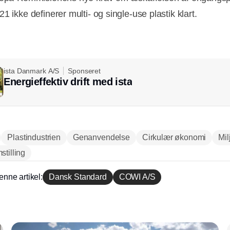
1 ikke definerer multi- og single-use plastik klart.
ista Danmark A/S
Sponseret
Energieffektiv drift med ista
Plastindustrien
Genanvendelse
Cirkulær økonomi
Mil
tilling
enne artikel:
Dansk Standard
COWI A/S
Annonce