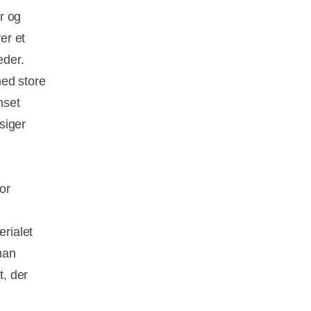
r og
er et
eder.
med store
nset
 siger
or
erialet
man
t, der