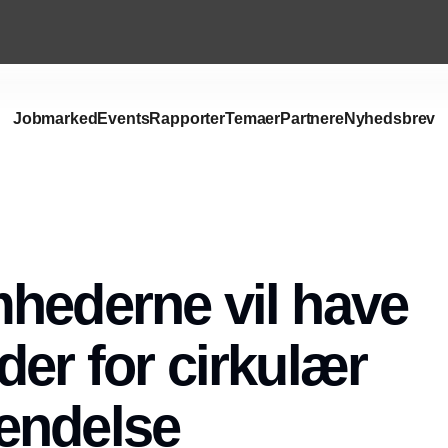
Jobmarked
Events
Rapporter
Temaer
Partnere
Nyhedsbrev
Annonce
hederne vil have
der for cirkulær
endelse