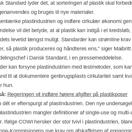
k Standard lyder det, at sorteringen af plastik skal forbed
genanvendes og bruges til nye materialer.
gentænke plastindustrien og indføre cirkulær økonomi g
else vil det betyde, at al plastik kan indgå i et kredsløb, 
 dets levetid længst muligt. Standarder kan strømline krav
er, så plastik produceres og håndteres ens,” siger Maibrit
fdelingschef i Dansk Standard, i en pressemeddelelse.
der kan forsyne plastindustrien med testmetoder, som ka
nd til at dokumentere genbrugsplasts cirkularitet samt kval
er hun.
så:
Regeringen vil indføre højere afgifter på plastikposer
 dét er efterspurgt af plastindustrien. Den nye undersøgel
 plastindustrien mangler definitioner af single-use og multi
. Ifølge COWI hersker der stor tvivl i plastindustrien, blan
ropa-Kommisionens nye krav om afskaffelsen af engangsp