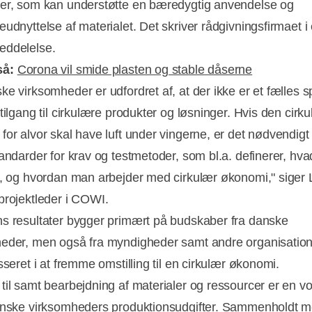
er, som kan understøtte en bæredygtig anvendelse og
eudnyttelse af materialet. Det skriver rådgivningsfirmaet i
eddelelse.
så:
Corona vil smide plasten og stable dåserne
ke virksomheder er udfordret af, at der ikke er et fælles 
tilgang til cirkulære produkter og løsninger. Hvis den cirk
for alvor skal have luft under vingerne, er det nødvendig
Annonce
tandarder for krav og testmetoder, som bl.a. definerer, hva
t, og hvordan man arbejder med cirkulær økonomi," siger 
projektleder i COWI.
s resultater bygger primært på budskaber fra danske
eder, men også fra myndigheder samt andre organisation
sseret i at fremme omstilling til en cirkulær økonomi.
til samt bearbejdning af materialer og ressourcer er en 
anske virksomheders produktionsudgifter. Sammenholdt 