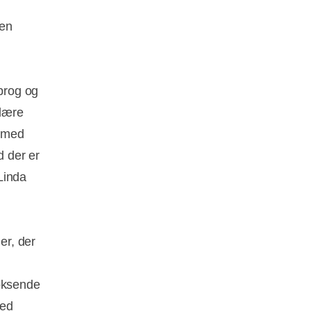
 en
sprog og
ulære
t med
d der er
Linda
er, der
voksende
med