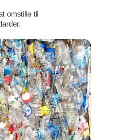
omstille til
darder.