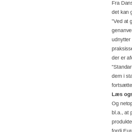
Fra Dans
det kan 
”Ved at 
genanvend
udnytter
praksiss
der er a
”Standar
dem i sta
fortsætt
Læs og
Og netop
bl.a., at
produkter
fordi Eu