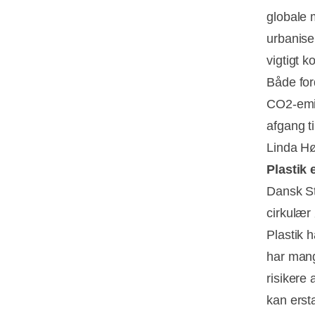
globale 
urbaniser
vigtigt 
Både for
CO2-emis
afgang ti
Linda Hø
Plastik 
Dansk St
cirkulær
Plastik 
har mang
risikere 
kan ersta