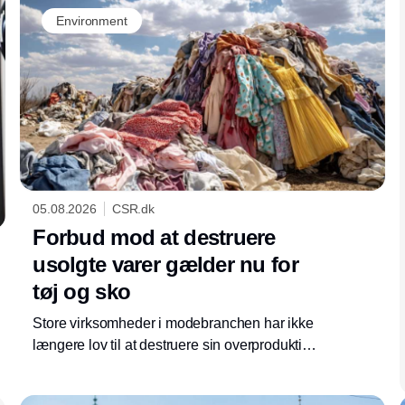
Environment
05.08.2026
CSR.dk
Forbud mod at destruere
usolgte varer gælder nu for
tøj og sko
Store virksomheder i modebranchen har ikke
længere lov til at destruere sin overproduktion.
Som en del af ecodesign-forordningen er
krævende regler trådt i kraft, som presser