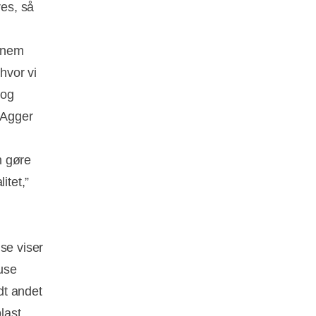
res, så
ennem
hvor vi
 og
t Agger
n gøre
itet,”
se viser
-use
dt andet
last