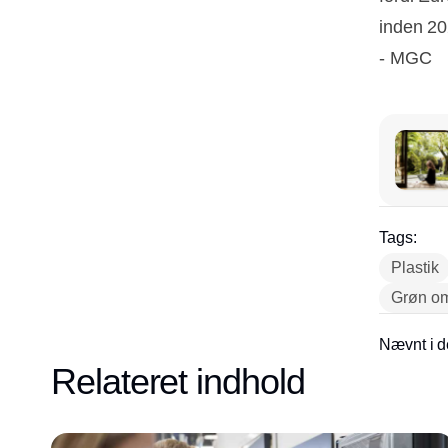
inden 202
- MGC
Tags:
Plastik
Grøn oms
Nævnt i d
Relateret indhold