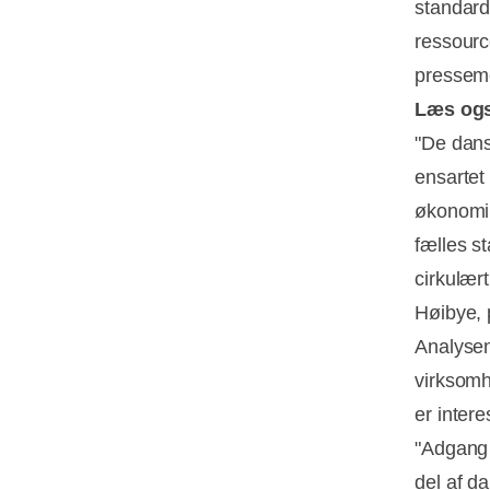
standard
ressourc
pressem
Læs og
"De dans
ensartet 
økonomi 
fælles s
cirkulær
Høibye, 
Analysen
virksomh
er intere
"Adgang 
del af d