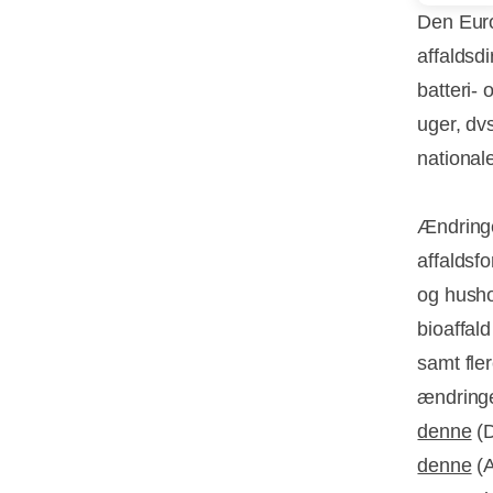
Den Euro
affaldsd
batteri-
uger, dvs
nationale
Ændringe
affaldsf
og husho
bioaffald
samt fle
ændringe
denne
(D
denne
(A