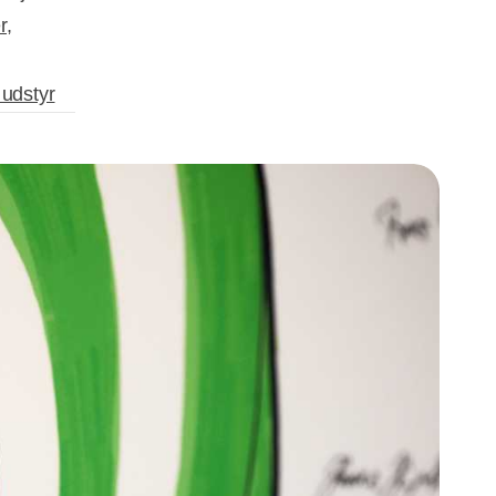
r,
 udstyr