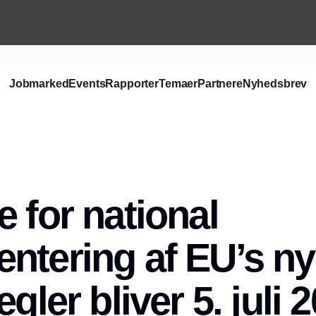
Jobmarked
Events
Rapporter
Temaer
Partnere
Nyhedsbrev
e for national
ntering af EU’s n
egler bliver 5. juli 