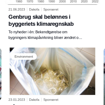
21.06.2023
Dakofa
Sponseret
Genbrug skal belønnes i
byggeriets klimaregnskab
To nyheder i én: Bekendtgørelse om
bygningers klimapåvirkning bliver ændret og
analyse af CO2-udledning fra forskellige
boligtyper er offentliggjort
Environment
23.01.2023
Dakofa
Sponseret