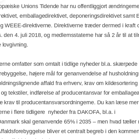
pæiske Unions Tidende har nu offentliggjort ændringerne 
irektivet, emballagedirektivet, deponeringsdirektivet samt 
 og WEEE-direktiverne. Direktiverne træder dermed i kraft
. den 4. juli 2018, og medlemsstaterne har så 2 år til at til
 lovgivning.
rne omfatter som omtalt i tidlige nyheder bl.a. skærpede k
orebyggelse, højere mål for genanvendelse af husholdning
ldningslignende affald fra erhverv, krav om kildesortering 
 og tekstiler, indførelse af producentansvar for emballagea
re krav til producentansvarsordningerne. Du kan læse me
rne i flere tidligere nyheder fra DAKOFA, bl.a. i
anmark skal genanvende 65% i 2035 – men hvad tæller 
ffaldsforebyggelse bliver et centralt begreb i den komme