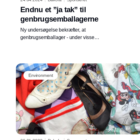
Endnu et ”ja tak” til
genbrugsemballagerne
Ny undersøgelse bekræfter, at
genbrugsemballager - under visse
forudsætninger - er en miljømæssigt bedre
løsning end engangsemballager.
Environment