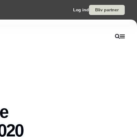
Log ind
Bliv partner
ye
2020