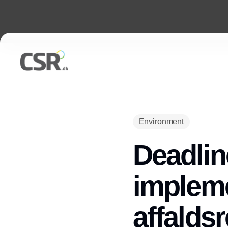
Environment
Deadlin
impleme
affaldsr