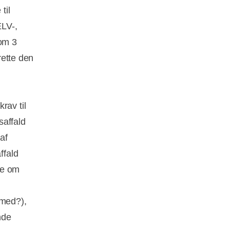
til
ELV-,
 om 3
rette den
rav til
saffald
af
ffald
re om
med?),
nde