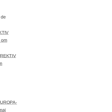
g de
KTIV
F om
REKTIV
om
UROPA-
maj