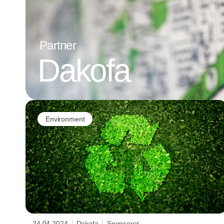
Partner
Dakofa
Environment
24.04.2024
Dakofa
Sponseret