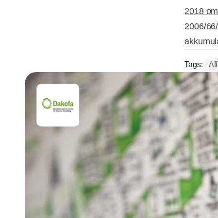
2018 om 
2006/66/
akkumula
Tags:
Af