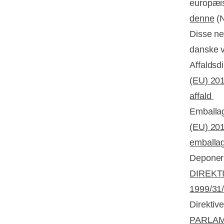
europæis
denne
(N
Disse net
danske v
Affaldsdi
(EU) 201
affald
Emballag
(EU) 201
emballag
Deponeri
DIREKTIV
1999/31/
Direktiv
PARLAME