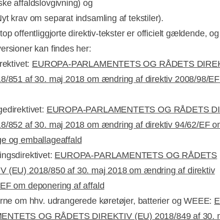
ke affaldslovgivning) og
yt krav om separat indsamling af tekstiler).
op offentliggjorte direktiv-tekster er officielt gældende, o
ersioner kan findes her:
rektivet:
EUROPA-PARLAMENTETS OG RÅDETS DIRE
8/851 af 30. maj 2018 om ændring af direktiv 2008/98/E
edirektivet:
EUROPA-PARLAMENTETS OG RÅDETS DI
8/852 af 30. maj 2018 om ændring af direktiv 94/62/EF 
e og emballageaffald
ngsdirektivet:
EUROPA-PARLAMENTETS OG RÅDETS
 (EU) 2018/850 af 30. maj 2018 om ændring af direktiv
EF om deponering af affald
erne om hhv. udrangerede køretøjer, batterier og WEEE:
E
NTETS OG RÅDETS DIREKTIV (EU) 2018/849 af 30. 