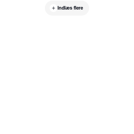
Indlæs flere
Udgiver
Horisont Gruppen a/s
Strandlodsvej 44
2300 København S
Telefon:
53506060
www.horisontgruppen.dk
Indhold
Environment
Strategi og
Partnere
Governance
ledelse
RSS-feed
Kommunikation
Værdikæden
Nyhedsbrev
Rapportering
Rapporter og