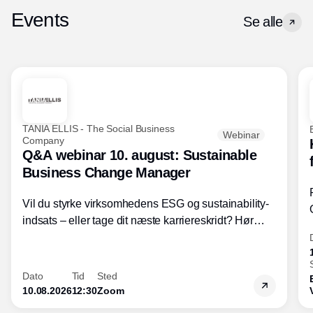
Events
Se alle
TANIA ELLIS - The Social Business
Webinar
Company
Q&A webinar 10. august: Sustainable
Business Change Manager
Vil du styrke virksomhedens ESG og sustainability-
indsats – eller tage dit næste karriereskridt? Hør
hvordan den praktiske SBCM-uddannelse med
certificering giver dig viden og handlekompetencer
inden for bæredygtig forretningsudvikling - så du
Dato
Tid
Sted
skaber værdi for både samfund og bundlinje.
10.08.2026
12:30
Zoom