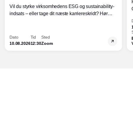
Vil du styrke virksomhedens ESG og sustainability-
indsats – eller tage dit næste karriereskridt? Hør
hvordan den praktiske SBCM-uddannelse med
certificering giver dig viden og handlekompetencer
inden for bæredygtig forretningsudvikling - så du
Dato
Tid
Sted
skaber værdi for både samfund og bundlinje.
10.08.2026
12:30
Zoom
Udgiver
Horisont Gruppen a/s
Strandlodsvej 44
2300 København S