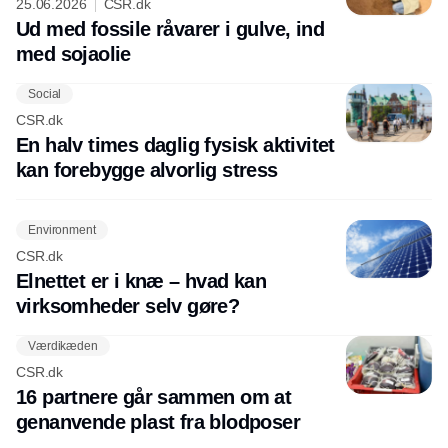
25.06.2026
CSR.dk
Ud med fossile råvarer i gulve, ind
med sojaolie
Social
CSR.dk
En halv times daglig fysisk aktivitet
kan forebygge alvorlig stress
Environment
CSR.dk
Elnettet er i knæ – hvad kan
virksomheder selv gøre?
Værdikæden
CSR.dk
16 partnere går sammen om at
genanvende plast fra blodposer