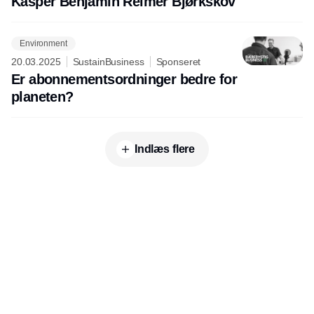
Kasper Benjamin Reimer Bjørkskov
Environment
20.03.2025
SustainBusiness
Sponseret
Er abonnementsordninger bedre for
planeten?
Indlæs flere
Udgiver
Horisont Gruppen a/s
Strandlodsvej 44
2300 København S