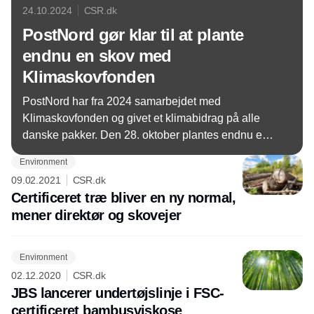
24.10.2024
CSR.dk
PostNord gør klar til at plante
endnu en skov med
Klimaskovfonden
PostNord har fra 2024 samarbejdet med
Klimaskovfonden og givet et klimabidrag på alle
danske pakker. Den 28. oktober plantes endnu en
ny skov i Danmark ved Svanemosen Nyskov i
Environment
Kolding.
09.02.2021
CSR.dk
Certificeret træ bliver en ny normal,
mener direktør og skovejer
Environment
02.12.2020
CSR.dk
JBS lancerer undertøjslinje i FSC-
certificeret bambusviskose