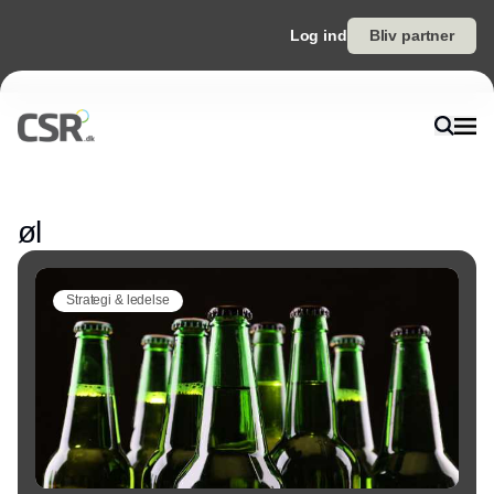
Log ind
Bliv partner
Annonce
øl
Strategi & ledelse