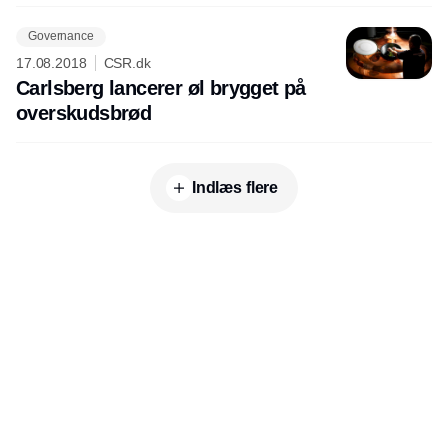
Governance
17.08.2018
CSR.dk
Carlsberg lancerer øl brygget på
overskudsbrød
Indlæs flere
Annonce
Udgiver
Horisont Gruppen a/s
Strandlodsvej 44
2300 København S
Telefon:
53506060