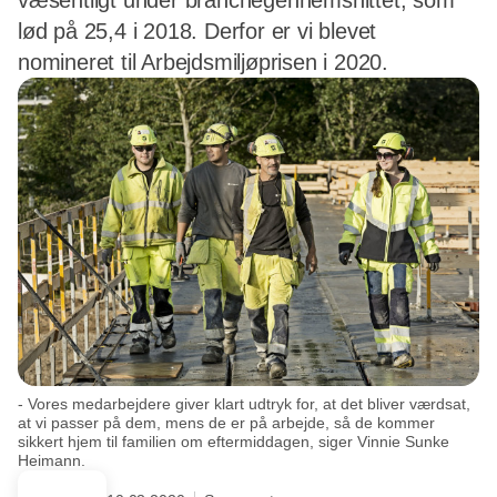
væsentligt under branchegennemsnittet, som
lød på 25,4 i 2018. Derfor er vi blevet
nomineret til Arbejdsmiljøprisen i 2020.
- Vores medarbejdere giver klart udtryk for, at det bliver værdsat,
at vi passer på dem, mens de er på arbejde, så de kommer
sikkert hjem til familien om eftermiddagen, siger Vinnie Sunke
Heimann.