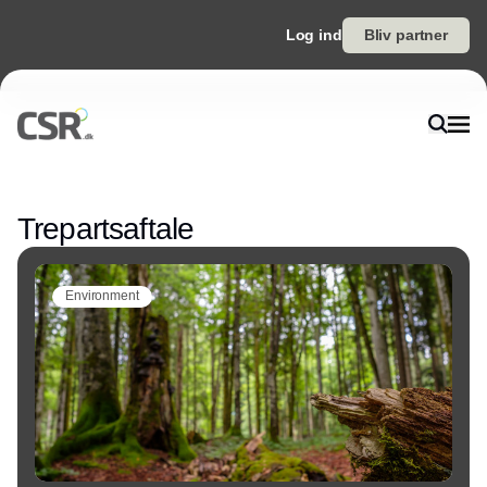
Log ind
Bliv partner
Annonce
Trepartsaftale
Environment