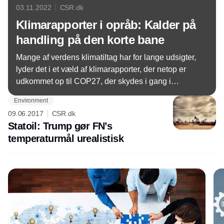
03.11.2022
CSR.dk
Klimarapporter i opråb: Kalder på
handling på den korte bane
Mange af verdens klimatiltag har for lange udsigter,
lyder det i et væld af klimarapporter, der netop er
udkommet op til COP27, der skydes i gang i
weekenden. I stedet bør der handles hurtigt, for
Environment
vinduet for at nå Paris-aftalens målsætning lukker
09.06.2017
CSR.dk
snart.
Statoil: Trump gør FN’s
temperaturmål urealistisk
Annonce