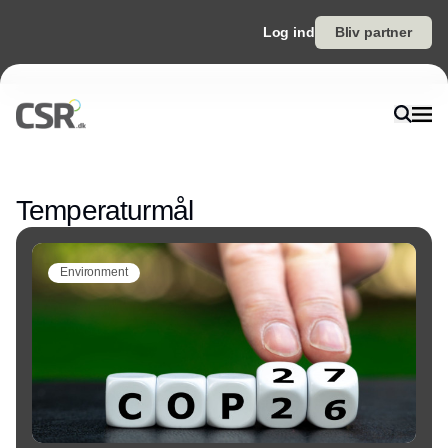
Log ind
Bliv partner
Annonce
Temperaturmål
Environment