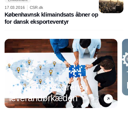
17.03.2016
CSR.dk
Københavnsk klimaindsats åbner op
for dansk eksporteventyr
Annonce
Tema: Transparens i
leverandørkæden
Annonce
Annonce