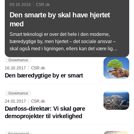
09.10.2018
CSR.dk
Den smarte by skal have hjertet
med
Smart teknologi er over det hele i den moderne,
bæredygtige by, men hjertet – det sociale ansvar –
skal også med i ligningen, ellers kan det være lige
meget. Temaet for årets Nordic Edge-konference
Governance
viste vejen.
16.10.2017
CSR.dk
Den bæredygtige by er smart
Governance
24.01.2017
CSR.dk
Danfoss-direktør: Vi skal gøre
demoprojekter til virkelighed
Environment