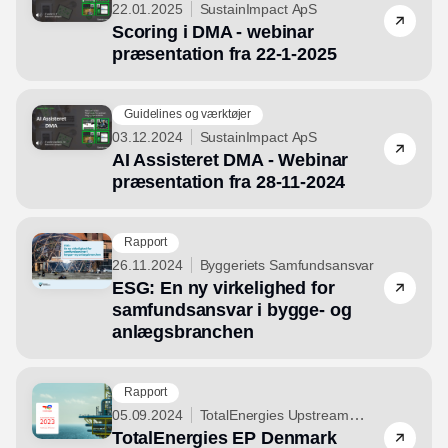
22.01.2025
SustainImpact ApS
Scoring i DMA - webinar
præsentation fra 22-1-2025
Guidelines og værktøjer
03.12.2024
SustainImpact ApS
AI Assisteret DMA - Webinar
præsentation fra 28-11-2024
Rapport
26.11.2024
Byggeriets Samfundsansvar
ESG: En ny virkelighed for
samfundsansvar i bygge- og
anlægsbranchen
Rapport
05.09.2024
TotalEnergies Upstream
TotalEnergies EP Denmark
Danmark A/S