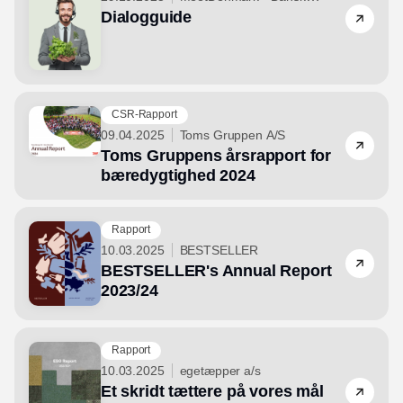
Dialogguide
Erhvervs- og Mødeturisme
CSR-Rapport
09.04.2025
Toms Gruppen A/S
Toms Gruppens årsrapport for
bæredygtighed 2024
Rapport
10.03.2025
BESTSELLER
BESTSELLER's Annual Report
2023/24
Rapport
10.03.2025
egetæpper a/s
Et skridt tættere på vores mål