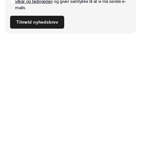
vilkår og betingelser
og giver samtykke til at vi må sende e-
mails.
Tilmeld nyhedsbrev
Udgiver
Horisont Gruppen a/s
Strandlodsvej 44
2300 København S
Telefon:
53506060
www.horisontgruppen.dk
Indhold
Environment
Strategi og
Partnere