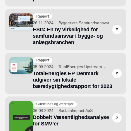
Rapport
26.11.2024
Byggeriets Samfundsansvar
ESG: En ny virkelighed for
samfundsansvar i bygge- og
anlægsbranchen
Rapport
05.09.2024
TotalEnergies Upstream
TotalEnergies EP Denmark
Danmark A/S
udgiver sin lokale
bæredygtighedsrapport for 2023
Guidelines og værktøjer
06.08.2024
SustainImpact ApS
Dobbelt Væsentlighedsanalyse
for SMV’er