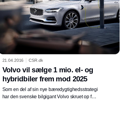
21.04.2016
CSR.dk
Volvo vil sælge 1 mio. el- og
hybridbiler frem mod 2025
Som en del af sin nye bæredygtighedsstrategi
har den svenske bilgigant Volvo skruet op for
ambitionerne inden for de både helt og delvist
elektriske biler. Sideløbende med elbilsalget
skal koncernen også blive CO2-neutral.