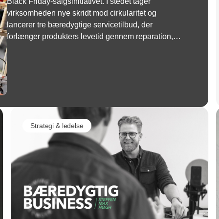
Black Friday-salgsinitiativet. I stedet tager
virksomheden nye skridt mod cirkularitet og
lancerer tre bæredygtige servicetilbud, der
forlænger produkters levetid gennem reparation,
genbrug og genanvendelse.
Strategi & ledelse