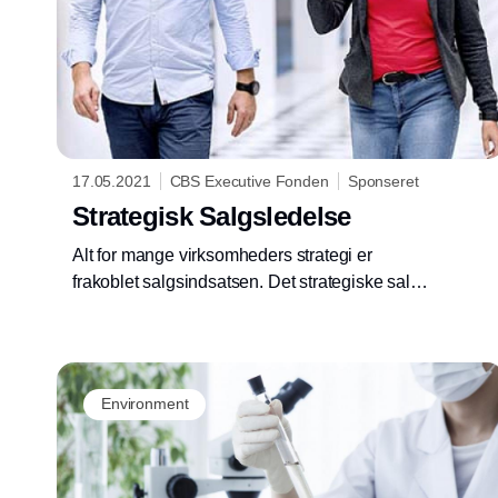
17.05.2021
CBS Executive Fonden
Sponseret
Strategisk Salgsledelse
Alt for mange virksomheders strategi er
frakoblet salgsindsatsen. Det strategiske salg
er imidlertid afgørende for at kunne
differentiere sig, dvs. evnen til at omsætte
virksomhedens strategi til konkrete handlinger
hos kunderne.
Environment