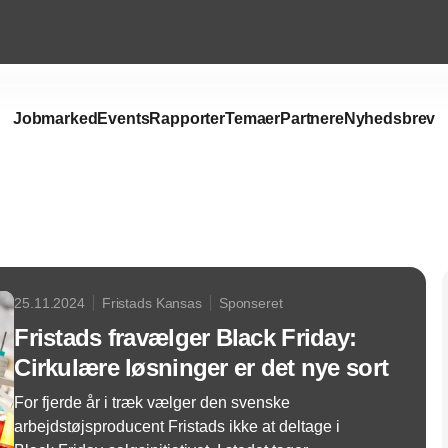
Jobmarked
Events
Rapporter
Temaer
Partnere
Nyhedsbrev
Annonce
25.11.2024
Fristads Kansas
Sponseret
Fristads fravælger Black Friday:
Cirkulære løsninger er det nye sort
For fjerde år i træk vælger den svenske
arbejdstøjsproducent Fristads ikke at deltage i