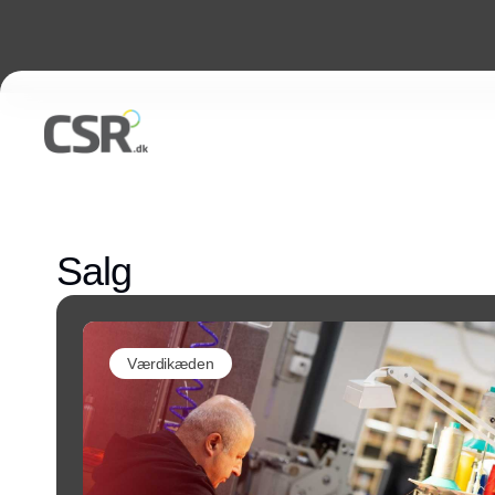
Salg
Værdikæden