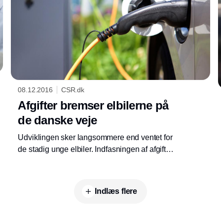
08.12.2016
CSR.dk
Afgifter bremser elbilerne på
de danske veje
Udviklingen sker langsommere end ventet for
de stadig unge elbiler. Indfasningen af afgifter
har medført et markant fald i salget af elbiler i
2016, men regeringen har ikke intentioner om
at droppe strategien.
Indlæs flere
Annonce