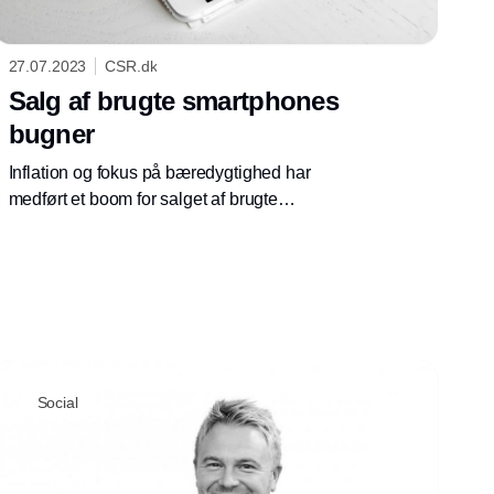
27.07.2023
CSR.dk
Salg af brugte smartphones
bugner
Inflation og fokus på bæredygtighed har
medført et boom for salget af brugte
mobiltelefoner det seneste år. Det viser nye
tal.
Social