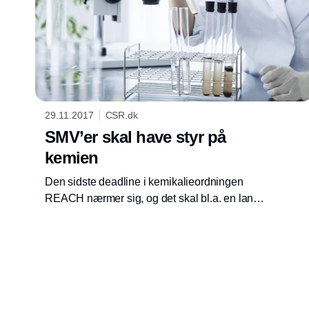
29.11.2017
CSR.dk
SMV’er skal have styr på
kemien
Den sidste deadline i kemikalieordningen
REACH nærmer sig, og det skal bl.a. en lang
række danske SMV’er forholde sig til.
Producent opfordrer til transparens på
området, mens fjernet afgift kan føre til øget
kemiforbrug, hvilket fører til hård kritik.