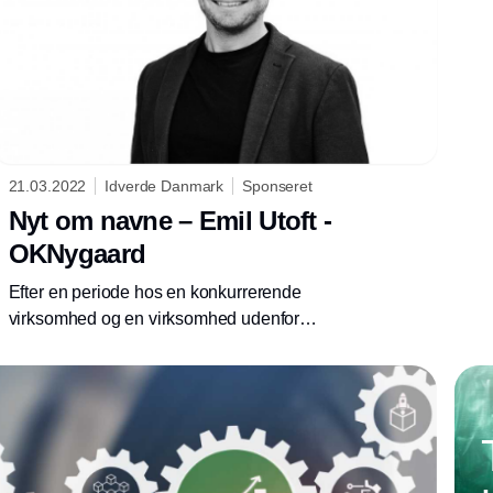
21.03.2022
Idverde Danmark
Sponseret
Nyt om navne – Emil Utoft -
OKNygaard
Efter en periode hos en konkurrerende
virksomhed og en virksomhed udenfor
branchen er Emil Utoft i oktober 2021 vendt
’hjem’ til OKNygaard og tiltrådt som salgschef
for drift.