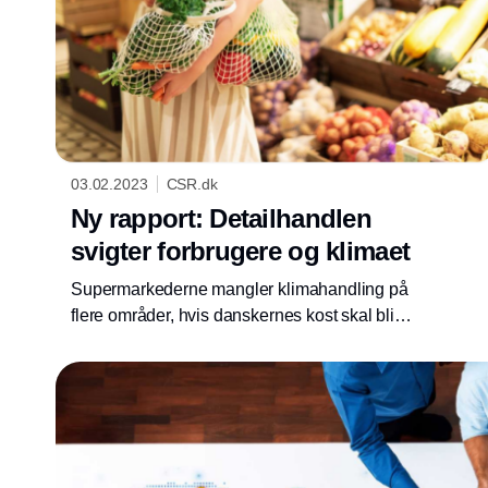
03.02.2023
CSR.dk
Ny rapport: Detailhandlen
svigter forbrugere og klimaet
Supermarkederne mangler klimahandling på
flere områder, hvis danskernes kost skal blive
mere bæredygtig. Det viser en ny rapport fra
Rådet for Grøn Omstilling og Dansk
Vegetarisk Forening.