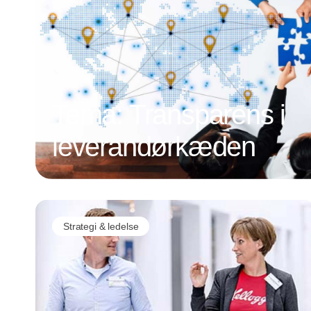
Tema: Transparens i
leverandørkæden
Strategi & ledelse