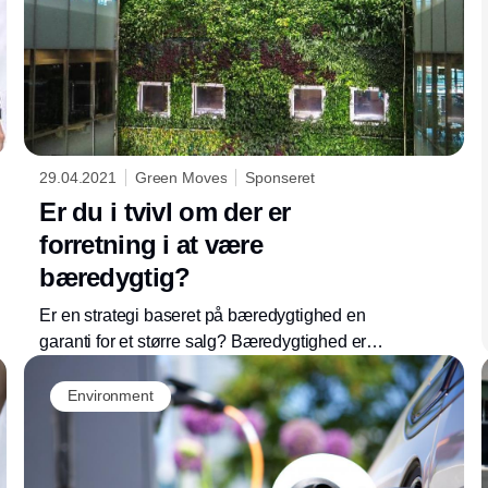
29.04.2021
Green Moves
Sponseret
Er du i tvivl om der er
forretning i at være
bæredygtig?
Er en strategi baseret på bæredygtighed en
garanti for et større salg? Bæredygtighed er
kommet for at blive. Hvis du er i tvivl, om din
virksomhed vil få noget ud af at fokusere mere
Environment
på bæredygtighed, så er du ikke i tvivl når du
har læst med her.