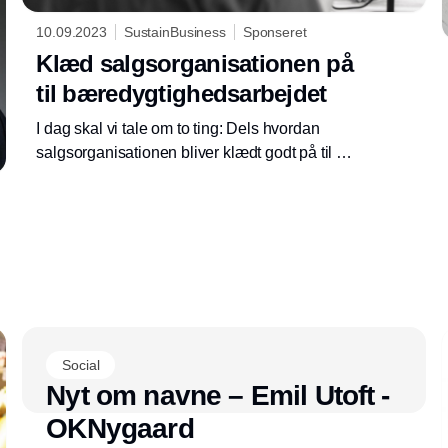
10.09.2023
SustainBusiness
Sponseret
Klæd salgsorganisationen på
til bæredygtighedsarbejdet
I dag skal vi tale om to ting: Dels hvordan
salgsorganisationen bliver klædt godt på til at
være ambassadører for
bæredygtighedsarbejdet, dels hvordan man
som stor virksomhed påvirker sine
underleverandører. Det ved Pernille Kiær,
Head of Sustainability hos Lemvigh-Müller en
hel del om, og derfor har Steffen Max Høgh
inviteret hende i podcaststudiet.
Annonce
Social
Nyt om navne – Emil Utoft -
OKNygaard