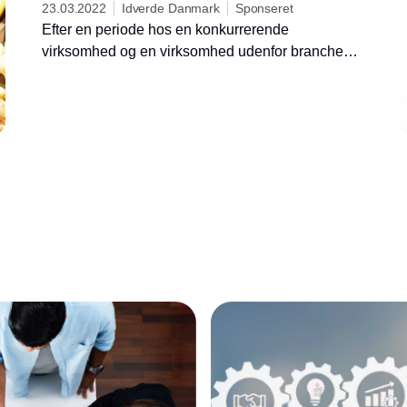
23.03.2022
Idverde Danmark
Sponseret
Efter en periode hos en konkurrerende
virksomhed og en virksomhed udenfor branchen
er Emil Utoft i oktober 2021 vendt ’hjem’ til
OKNygaard og tiltrådt som salgschef for drift.