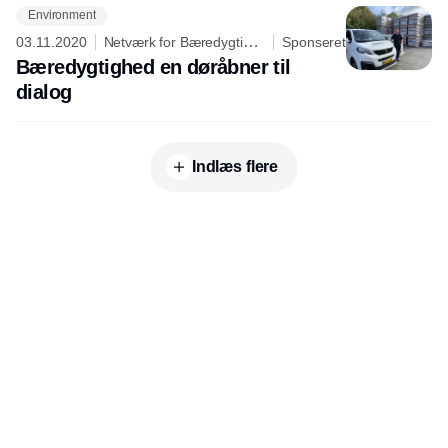
Environment
03.11.2020
Netværk for Bæredygtig
Sponseret
Erhvervsudvikling i NordDanmark
Bæredygtighed en døråbner til
dialog
Indlæs flere
Udgiver
Horisont Gruppen a/s
Strandlodsvej 44
2300 København S
Telefon:
53506060
www.horisontgruppen.dk