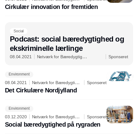
Erhvervsudvikling i NordDanmark
Cirkulær innovation for fremtiden
Social
Podcast: social bæredygtighed og
ekskriminelle lærlinge
08.04.2021
Netværk for Bæredygtig
Sponseret
Erhvervsudvikling i NordDanmark
Environment
08.04.2021
Netværk for Bæredygtig
Sponseret
Erhvervsudvikling i NordDanmark
Det Cirkulære Nordjylland
Environment
03.12.2020
Netværk for Bæredygtig
Sponseret
Erhvervsudvikling i NordDanmark
Social bæredygtighed på rygraden