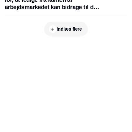
arbejdsmarkedet kan bidrage til den
grønne omstilling
Indlæs flere
Udgiver
Horisont Gruppen a/s
Strandlodsvej 44
2300 København S
Telefon:
53506060
www.horisontgruppen.dk
Indhold
Environment
Strategi og
Partnere