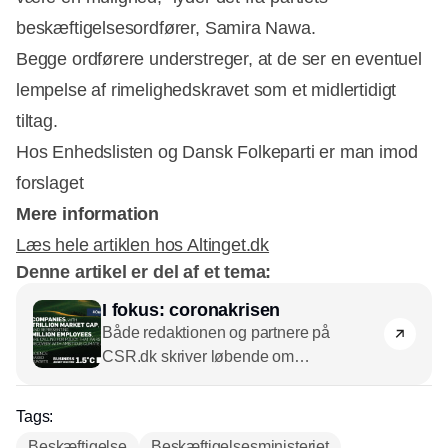
beskæftigelsesordfører, Samira Nawa.
Begge ordførere understreger, at de ser en eventuel
lempelse af rimelighedskravet som et midlertidigt
tiltag.
Hos Enhedslisten og Dansk Folkeparti er man imod
forslaget
Mere information
Læs hele artiklen hos Altinget.dk
Denne artikel er del af et tema:
I fokus: coronakrisen
Både redaktionen og partnere på
CSR.dk skriver løbende om
coronakrisen. Vi har samlet alle artikler
her.
Tags:
Beskæftigelse
Beskæftigelsesministeriet