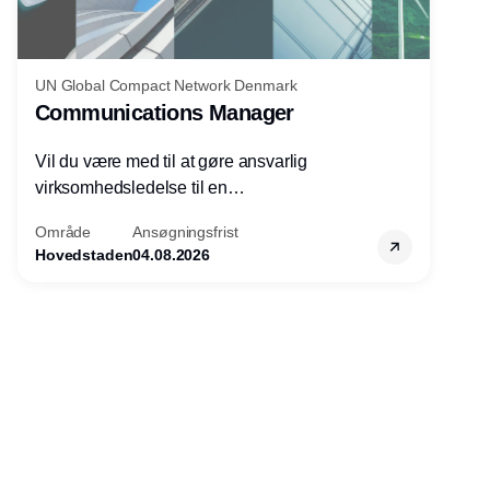
UN Global Compact Network Denmark
Communications Manager
Vil du være med til at gøre ansvarlig
virksomhedsledelse til en
konkurrencefordel for danske
Område
Ansøgningsfrist
virksomheder?
Hovedstaden
04.08.2026
Annonce
Udgiver
Horisont Gruppen a/s