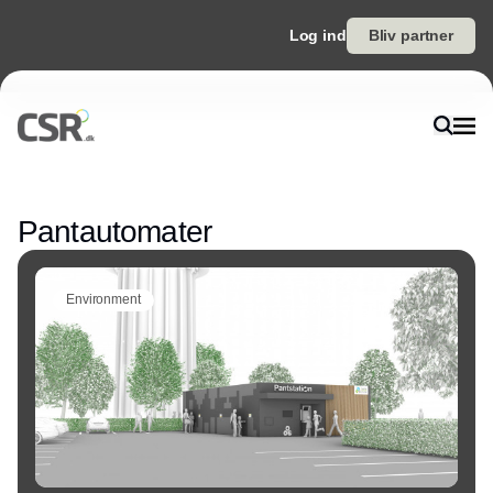
Log ind
Bliv partner
Annonce
Pantautomater
Environment