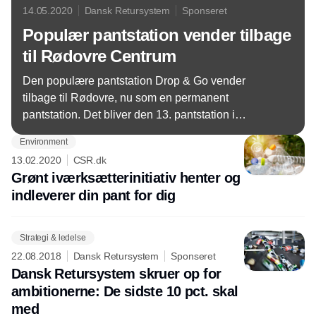
14.05.2020
Dansk Retursystem
Sponseret
Populær pantstation vender tilbage
til Rødovre Centrum
Den populære pantstation Drop & Go vender
tilbage til Rødovre, nu som en permanent
pantstation. Det bliver den 13. pantstation i
Danmark og er blevet til virkelighed på baggrund af
Environment
et tæt samarbejde mellem Dansk Retursystem og
13.02.2020
CSR.dk
Rødovre Centrum.
Grønt iværksætterinitiativ henter og
indleverer din pant for dig
Strategi & ledelse
22.08.2018
Dansk Retursystem
Sponseret
Dansk Retursystem skruer op for
ambitionerne: De sidste 10 pct. skal
med