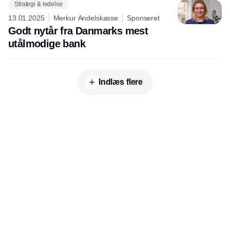
Strategi & ledelse
13.01.2025
Merkur Andelskasse
Sponseret
Godt nytår fra Danmarks mest
utålmodige bank
Indlæs flere
Udgiver
Horisont Gruppen a/s
Strandlodsvej 44
2300 København S
Telefon:
53506060
www.horisontgruppen.dk